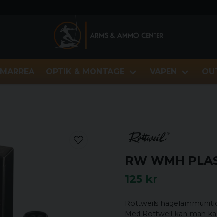
MARREA
OPTIK & MONTAGE
VAPEN
OU
RW WMH PLAST
125 kr
Rottweils hagelammunition
Med Rottweil kan man kän