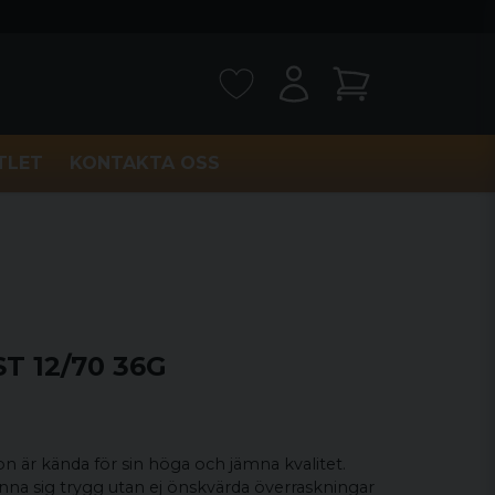
TLET
KONTAKTA OSS
 12/70 36G
 är kända för sin höga och jämna kvalitet.
na sig trygg utan ej önskvärda överraskningar