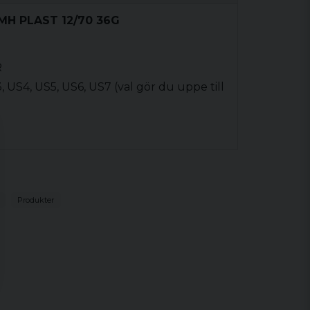
MH PLAST 12/70 36G
R
3, US4, US5, US6, US7 (val gör du uppe till
Produkter