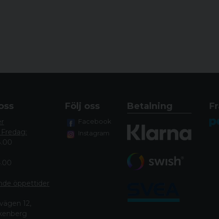
oss
Följ oss
Betalning
Fr
er
Facebook
 Fredag:
Instagram
8.00
4.00
nde öppettide
r
vägen 12,
lkenberg