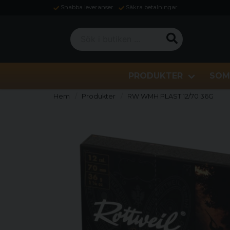
Snabba leveranser
Säkra betalningar
Sök i butiken ...
PRODUKTER
SOM
Hem
Produkter
RW WMH PLAST 12/70 36G