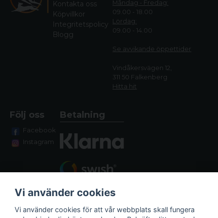
Måndag - Fredag:
Kontakta oss
09.00 - 18.00
Köpvillkor
Lördag:
Integritetspolicy
09.00 - 14.00
Blogg
Se avvikande öppettide
r
Vindåkersvägen 12,
311 50 Falkenberg
Hitta hit
Följ oss
Betalning
Facebook
Instagram
Vi använder cookies
Vi använder cookies för att vår webbplats skall fungera