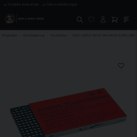
Snabba leveranser
Säkra betalningar
Produkter
Handladdning
Tändhattar
RWS LARGE RIFLE MAGNUM (LRM) 5333