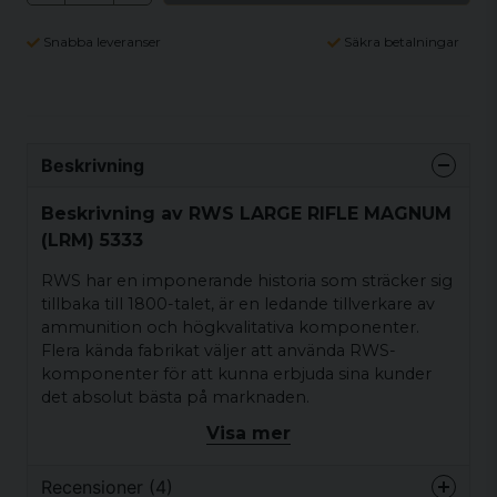
Snabba leveranser
Säkra betalningar
Beskrivning
Beskrivning av RWS LARGE RIFLE MAGNUM
(LRM) 5333
RWS har en imponerande historia som sträcker sig
tillbaka till 1800-talet, är en ledande tillverkare av
ammunition och högkvalitativa komponenter.
Flera kända fabrikat väljer att använda RWS-
komponenter för att kunna erbjuda sina kunder
det absolut bästa på marknaden.
Visa mer
RWS tändhattar är temperaturstabil tändhatt med
jämn låga.
Recensioner (4)