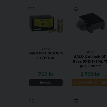
SAKO
SAKO
SAKO FMJ .308 WIN
SAKO Optilock QR
8G/123GR
Base 85 (XS-SM), 7
(I-III) - Short
769 kr
2 799 kr
Bevaka
LÄGG I VARUKORGE