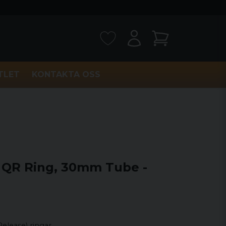
TLET
KONTAKTA OSS
 QR Ring, 30mm Tube -
elease) ringar