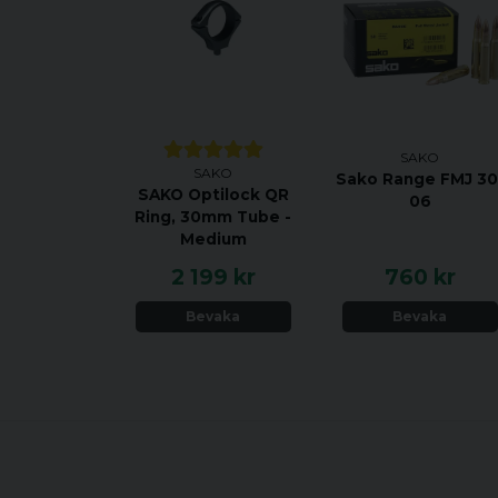
SAKO
SAKO
Sako Range FMJ 30
SAKO Optilock QR
06
Ring, 30mm Tube -
Medium
2 199 kr
760 kr
Bevaka
Bevaka