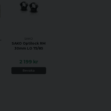
SAKO
-
SAKO Optilock RM
30mm LO 75/85
2 199 kr
Bevaka