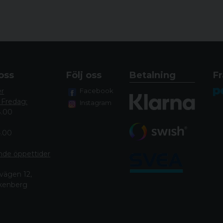
oss
Följ oss
Betalning
Fr
er
Facebook
 Fredag:
Instagram
8.00
4.00
nde öppettide
r
vägen 12,
lkenberg