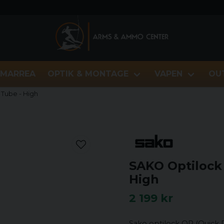
MARREA
OPTIK & MONTAGE
VAPEN
OU
Tube - High
SAKO Optilock
High
2 199 kr
Sako optilock QR (Quick R