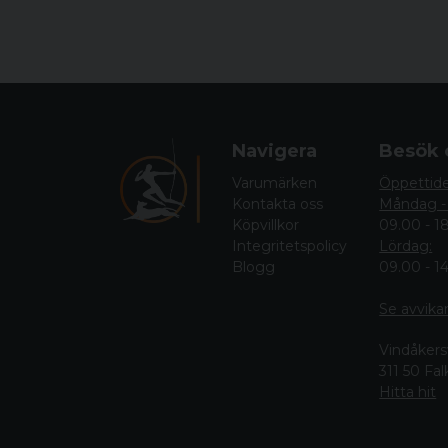
Navigera
Besök 
Varumärken
Öppettid
Kontakta oss
Måndag -
Köpvillkor
09.00 - 1
Integritetspolicy
Lördag:
Blogg
09.00 - 1
Se avvika
Vindåkers
311 50 Fa
Hitta hit