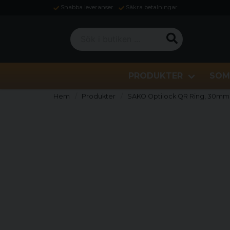
Snabba leveranser
Säkra betalningar
Sök i butiken ...
PRODUKTER
SOM
Hem
Produkter
SAKO Optilock QR Ring, 30mm 