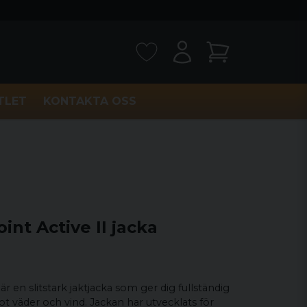
TLET
KONTAKTA OSS
int Active II jacka
är en slitstark jaktjacka som ger dig fullständig
t väder och vind. Jackan har utvecklats för