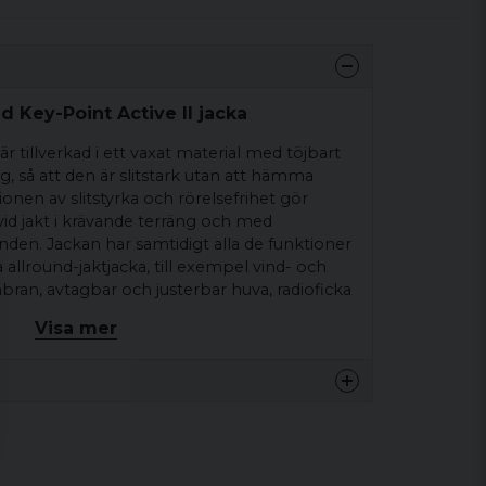
d Key-Point Active II jacka
är tillverkad i ett vaxat material med töjbart
, så att den är slitstark utan att hämma
onen av slitstyrka och rörelsefrihet gör
al vid jakt i krävande terräng och med
den. Jackan har samtidigt alla de funktioner
 allround-jaktjacka, till exempel vind- och
an, avtagbar och justerbar huva, radioficka
att värma händerna i. Key-Point Active II-
Visa mer
al om du är ute efter en lätt jaktjacka som ska
och samtidigt ge dig rörelsefrihet. Kombinera
xorna för ett robust jaktställ för alla former
65% Polyester/35% Bomull