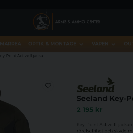
MARREA
OPTIK & MONTAGE
VAPEN
OU
y-Point Active II jacka
Seeland Key-Po
2 195 kr
Key-Point Active II-jackan 
rörelsefrihet och skydd mo