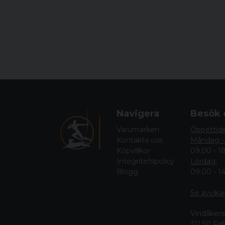
Navigera
Besök 
Varumärken
Öppettid
Kontakta oss
Måndag -
Köpvillkor
09.00 - 1
Integritetspolicy
Lördag:
Blogg
09.00 - 1
Se avvika
Vindåkers
311 50 Fa