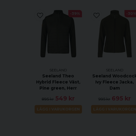
-39%
-30
SEELAND
SEELAND
Seeland Theo
Seeland Woodcoc
Hybrid Fleece Väst,
Ivy Fleece Jacka,
Pine green, Herr
Dam
549 kr
695 kr
895 kr
995 kr
LÄGG I VARUKORGEN
LÄGG I VARUKORGE