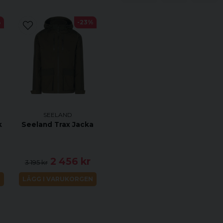
Linning
%
-23%
Detaljfunktioner
Tvåvägs frontdragkedja
Bröstficka med dragkedja
Två framfickor
Avtagbar huva
Justerbar mudd
SEELAND
Innerficka
k
Seeland Trax Jacka
Jaktform
2 456 kr
3 195 kr
Fågeljakt
N
LÄGG I VARUKORGEN
Drevjakt
Vakjakt
Smygjakt