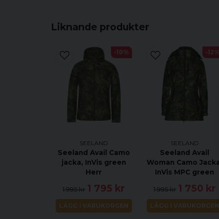
Liknande produkter
-10%
-12
SEELAND
SEELAND
Seeland Avail Camo
Seeland Avail
jacka, InVis green
Woman Camo Jacka
Herr
InVis MPC green
1 795 kr
1 750 kr
1 995 kr
1 995 kr
LÄGG I VARUKORGEN
LÄGG I VARUKORGE