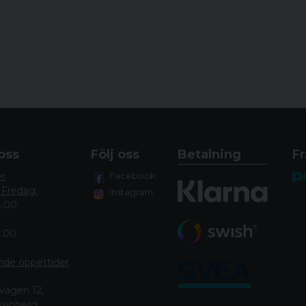
oss
Följ oss
Betalning
Fr
er
Facebook
 Fredag:
Instagram
8.00
4.00
nde öppettide
r
vägen 12,
lkenberg