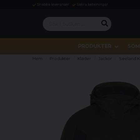
Snabba leveranser
Säkra betalningar
Sök i butiken ...
PRODUKTER
SOM
Hem
Produkter
Kläder
Jackor
Seeland Ke