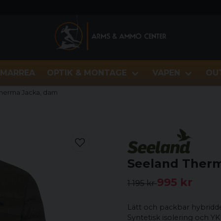
MARREA
OPTIK & MONTAGE
VAPEN
OU
herma Jacka, dam
Seeland Therm
995 kr
1 195 kr
Lätt och packbar hybridd
Syntetisk isolering och YK