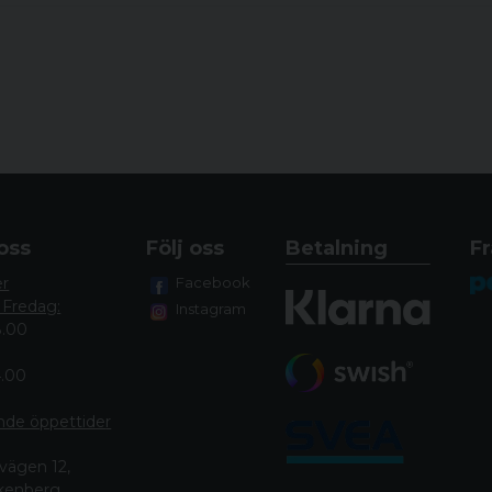
oss
Följ oss
Betalning
Fr
er
Facebook
 Fredag:
Instagram
8.00
4.00
nde öppettide
r
vägen 12,
lkenberg