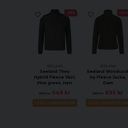
-39%
-30
SEELAND
SEELAND
Seeland Theo
Seeland Woodcoc
Hybrid Fleece Väst,
Ivy Fleece Jacka,
Pine green, Herr
Dam
549 kr
695 kr
895 kr
995 kr
LÄGG I VARUKORGEN
LÄGG I VARUKORGE