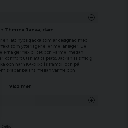
nd Therma Jacka, dam
r en lätt hybridjacka som är designad med
rfekt som ytterlager eller mellanlager. De
elerna ger flexibilitet och värme, medan
er komfort utan att ta plats. Jackan är smidig
cka och har YKK-blixtlås framtill och på
 som skapar balans mellan värme och
Visa mer
Polyamid 100%
Outlet