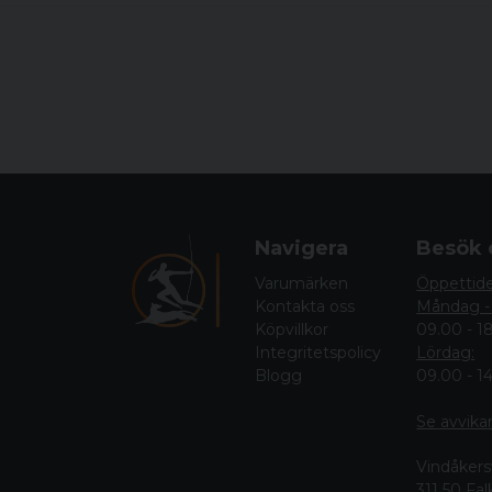
Navigera
Besök 
Varumärken
Öppettid
Kontakta oss
Måndag -
Köpvillkor
09.00 - 1
Integritetspolicy
Lördag:
Blogg
09.00 - 1
Se avvika
Vindåkers
311 50 Fa