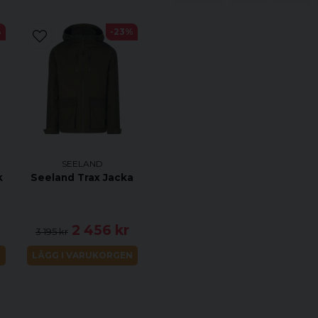
Innertyg
Foder
%
-23%
Detaljfunktioner
Stretchpaneler i sidorna 
Isolering av syntetiska fib
Dragkedja framtill
Två sidofickor med dragke
SEELAND
Kan packas i Seelands lo
k
Seeland Trax Jacka
Jaktform
2 456 kr
3 195 kr
Drevjakt
N
LÄGG I VARUKORGEN
Vakjakt
Fågeljakt