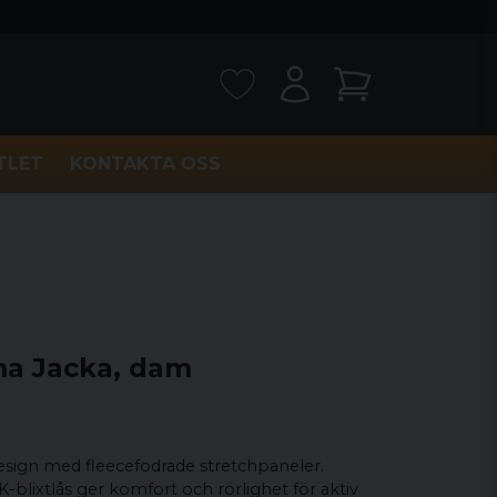
TLET
KONTAKTA OSS
a Jacka, dam
esign med fleecefodrade stretchpaneler.
K-blixtlås ger komfort och rörlighet för aktiv