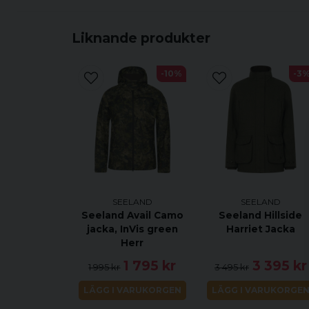
Liknande produkter
-10%
-3
SEELAND
SEELAND
Seeland Avail Camo
Seeland Hillside
jacka, InVis green
Harriet Jacka
Herr
1 795 kr
3 395 kr
1 995 kr
3 495 kr
LÄGG I VARUKORGEN
LÄGG I VARUKORGE