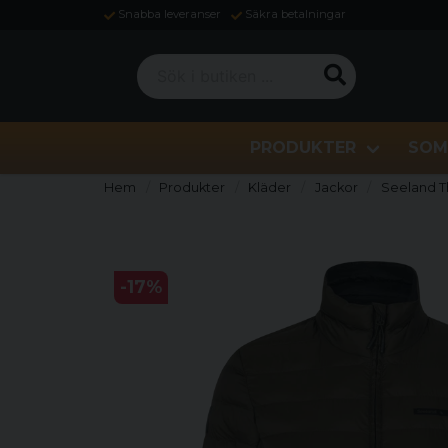
Snabba leveranser
Säkra betalningar
Sök i butiken ...
PRODUKTER
SOM
Hem
Produkter
Kläder
Jackor
Seeland T
-
17
%