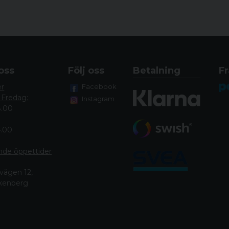
oss
Följ oss
Betalning
Fr
er
Facebook
 Fredag:
Instagram
8.00
4.00
nde öppettide
r
vägen 12,
lkenberg