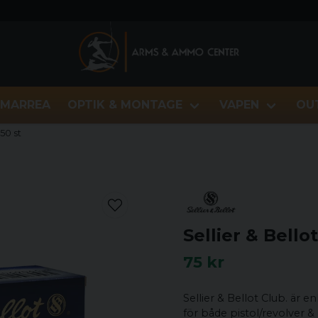
MARREA
OPTIK & MONTAGE
VAPEN
OU
 50 st
Sellier & Bello
75 kr
Sellier & Bellot Club. är
för både pistol/revolver 