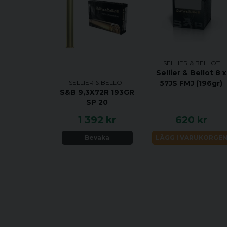
SELLIER & BELLOT
Sellier & Bellot 8 x
SELLIER & BELLOT
57JS FMJ (196gr)
S&B 9,3X72R 193GR
SP 20
1 392 kr
620 kr
Bevaka
LÄGG I VARUKORGE