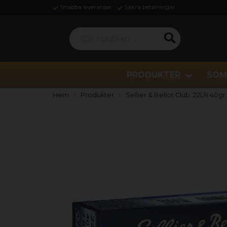
Snabba leveranser
Säkra betalningar
Sök i butiken ...
PRODUKTER
SOM
Hem
Produkter
Sellier & Bellot Club .22LR 40gr