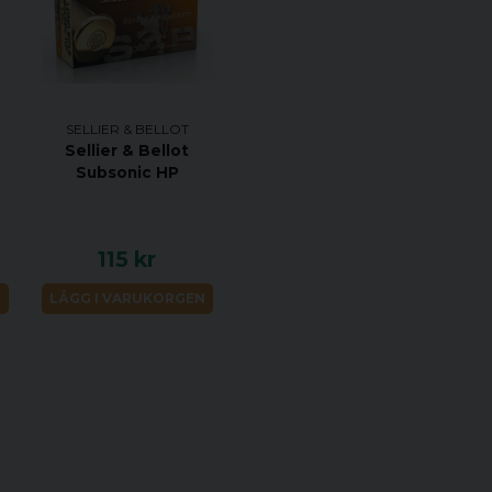
SELLIER & BELLOT
Sellier & Bellot
Subsonic HP
115 kr
N
LÄGG I VARUKORGEN