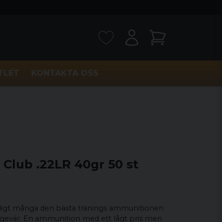
TLET
KONTAKTA OSS
t Club .22LR 40gr 50 st
 enligt många den bästa tränings ammunitionen
& gevär. En ammunition med ett lågt pris men