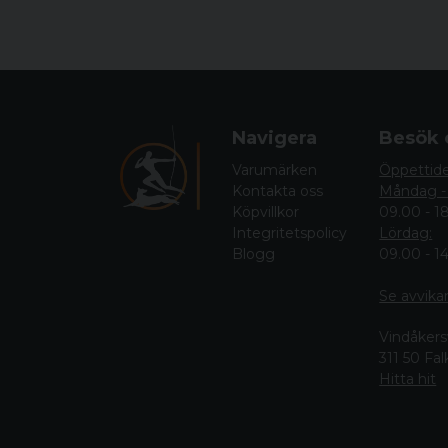
Navigera
Besök 
Varumärken
Öppettid
Kontakta oss
Måndag -
Köpvillkor
09.00 - 1
Integritetspolicy
Lördag:
Blogg
09.00 - 1
Se avvika
Vindåkers
311 50 Fa
Hitta hit