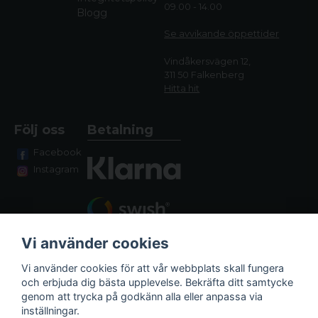
09.00 - 14.00
Blogg
Se avvikande öppettide
r
Vindåkersvägen 12,
311 50 Falkenberg
Hitta hit
Följ oss
Betalning
Facebook
Instagram
Vi använder cookies
Vi använder cookies för att vår webbplats skall fungera
och erbjuda dig bästa upplevelse. Bekräfta ditt samtycke
genom att trycka på godkänn alla eller anpassa via
Fraktalternativ
inställningar.