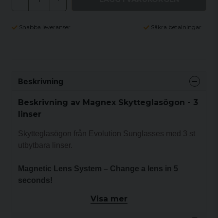
Snabba leveranser
Säkra betalningar
Beskrivning
Beskrivning av Magnex Skytteglasögon - 3
linser
Skytteglasögon från Evolution Sunglasses med 3 st
utbytbara linser.
Magnetic Lens System – Change a lens in 5
seconds!
Visa mer
Black & Red frame – 3 Lens Interchangeable Set
supplied with Brown (Cat. 3 / 13% VLT), Orange