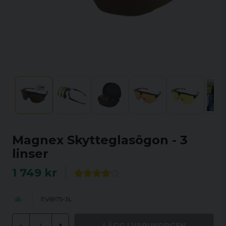
Magnex Skytteglasögon - 3
linser
1 749 kr
EV6975-3L
LÄGG I VARUKORGEN
-
+