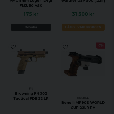
PMC 9mm Luger 124gr
Walther GSP 500 (.22lr)
FMJ, 50 ASK
Supplied with cleaning cloth, soft carry pouch and
hard case
175 kr
31 300 kr
Bevaka
LÄGG I VARUKORGEN
-7%
FN
Browning FN 502
BENELLI
Tactical FDE 22 LR
Benelli MP90S WORLD
CUP 22LR RH