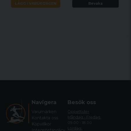
LÄGG I VARUKORGEN
Bevaka
Navigera
Besök oss
Varumärken
Öppettider
Måndag - Fredag:
Kontakta oss
09.00 - 18.00
Köpvillkor
Lördag:
Integritetspolicy