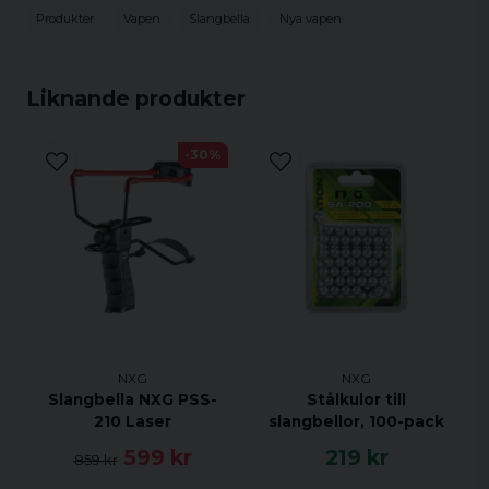
Produkter
Vapen
Slangbella
Nya vapen
Vikt
140 g
Totallängd
170 mm
Liknande produkter
Märke
NXG
-30%
Bredd
100 mm
NXG
NXG
Slangbella NXG PSS-
Stålkulor till
210 Laser
slangbellor, 100-pack
599 kr
219 kr
859 kr