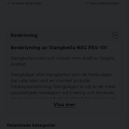
Snabba leveranser
Säkra betalningar
Beskrivning
Beskrivning av Slangbella NXG PSS-101
Slangbella enkel och robust men ändå av högsta
kvalitet.
Slangbågar eller slangbellor som de flesta säger
har i alla tider varit en mycket populär
fritidssysselsättning. Slangbågen är ett av de mest
uppskattade redskapen vid 5-kamp och liknande,
mycket beroende på att en slangbåge behärskas
Visa mer
av nästan alla utan större träning.
SPECIFIKATION
Relaterade kategorier