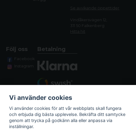
Se avvikande öppettide
r
Vindåkersvägen 12,
311 50 Falkenberg
Hitta hit
Följ oss
Betalning
Facebook
Instagram
Vi använder cookies
Vi använder cookies för att vår webbplats skall fungera
och erbjuda dig bästa upplevelse. Bekräfta ditt samtycke
genom att trycka på godkänn alla eller anpassa via
Fraktalternativ
inställningar.