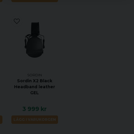
till olika situationer.
Fyra nya ljudprofiler:
SHOOTING
- Shoot
förstärkning och et
Perfekt när normal s
vid skjutträning på
HUNTING
- Hunting
Ljudbilden är optim
mellan klart omgiva
ljud.
SORDIN
Sordin X2 Black
FOCUS
- Focus är d
Headband leather
förstärkning och e
GEL
situationsmedvetenh
jakttornet för att s
3 999 kr
COMMS
- I Comms ä
hörselskydd använde
N
LÄGG I VARUKORGEN
mm AUX-ingången akt