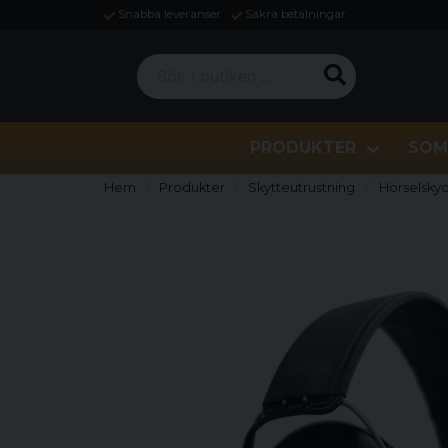
Snabba leveranser
Säkra betalningar
Sök i butiken ...
PRODUKTER
SOM
Hem
Produkter
Skytteutrustning
Hörselsky