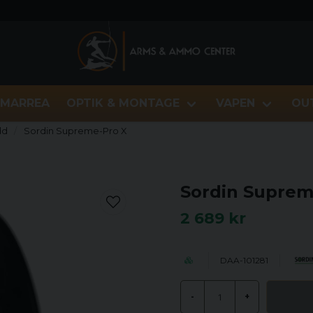
MARREA
OPTIK & MONTAGE
VAPEN
OU
dd
Sordin Supreme-Pro X
Sordin Suprem
2 689 kr
DAA-101281
-
+