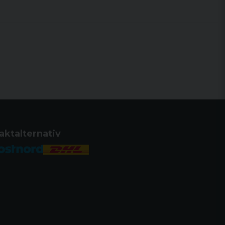
i bullriga miljöer.
aktalternativ
er utmärkt ljudkvalitet och fyra olika
ng, Focus, Shooting och Comms).
s av automatiskt efter tre minuter.
er och batterifack.