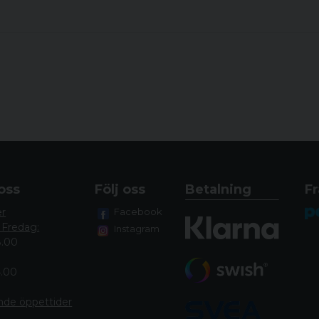
kommunikation även 
oss
Följ oss
Betalning
Fr
er
Facebook
FUNKTIONER
 Fredag:
Instagram
SordinHEAR2 inuti g
8.00
ljudprofiler (Hunti
4.00
LED-lampa som stäng
IP67-testad.
nde öppettide
r
Vattentäta mikrofon