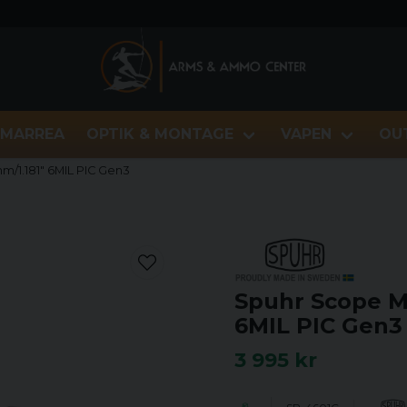
MARREA
OPTIK & MONTAGE
VAPEN
OU
/1.181" 6MIL PIC Gen3
Spuhr Scope M
6MIL PIC Gen3
3 995 kr