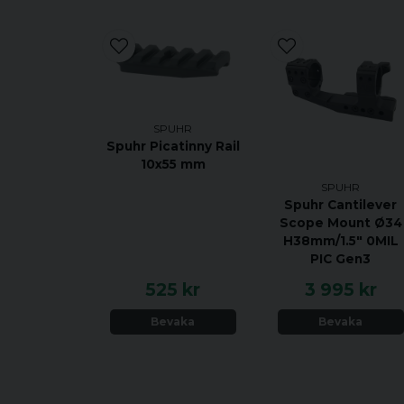
SPUHR
Spuhr Picatinny Rail
10x55 mm
SPUHR
Spuhr Cantilever
Scope Mount Ø34
H38mm/1.5" 0MIL
PIC Gen3
525 kr
3 995 kr
Bevaka
Bevaka