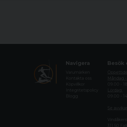
Navigera
Besök 
Varumärken
Öppettid
Kontakta oss
Måndag -
Köpvillkor
09.00 - 1
Integritetspolicy
Lördag:
Blogg
09.00 - 1
Se avvika
Vindåkers
311 50 Fa