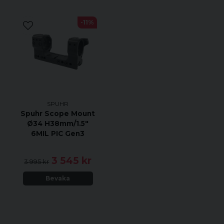
6 MIL/20,6 MOA
Height: 30 mm/1.18”
-11%
Clearance: 8 mm/.314" (from
body)
Length: 120 mm/4.72” (body)
Weight: 227 g/8.0 oz
10-degree wedge included
Note:
Will not fit the SAKO S2
SPUHR
top covers will no longer fe
Spuhr Scope Mount
Ø34 H38mm/1.5"
6MIL PIC Gen3
3 545 kr
3 995 kr
Bevaka