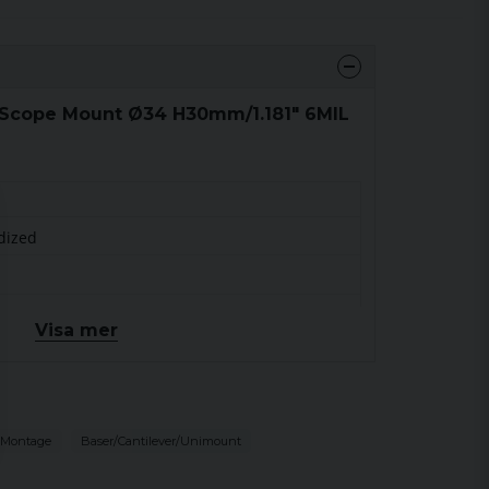
 Scope Mount Ø34 H30mm/1.181" 6MIL
dized
Visa mer
 Montage
Baser/Cantilever/Unimount
Article no.:
SP-4601C