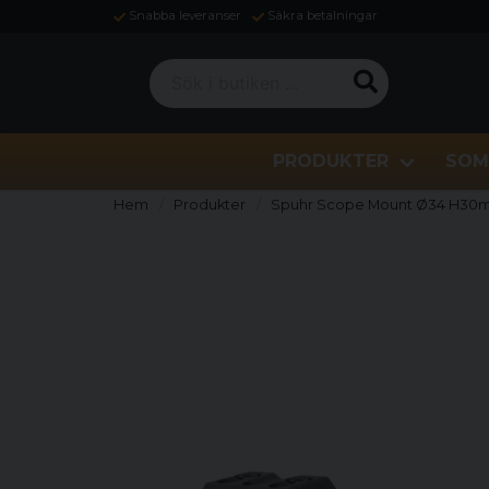
Snabba leveranser
Säkra betalningar
Sök i butiken ...
PRODUKTER
SOM
Hem
Produkter
Spuhr Scope Mount Ø34 H30mm