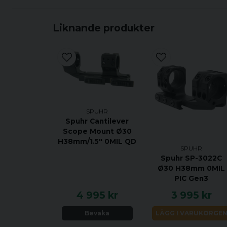
Liknande produkter
SPUHR
Spuhr Cantilever
Scope Mount Ø30
H38mm/1.5" 0MIL QD
SPUHR
Spuhr SP-3022C
Ø30 H38mm 0MIL
PIC Gen3
4 995 kr
3 995 kr
Bevaka
LÄGG I VARUKORGE