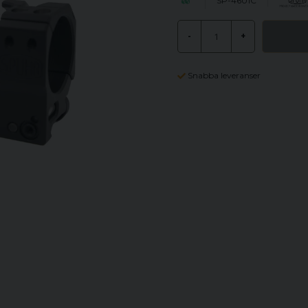
SP-4601C
-
+
Snabba leveranser