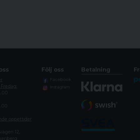
oss
Följ oss
Betalning
Fr
er
Facebook
 Fredag:
Instagram
8.00
4.00
nde öppettide
r
vägen 12,
lkenberg