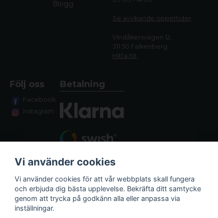
Blogg
Se avvikande öppettide
r
Vindåkersvägen 12,
311 50 Falkenberg
Hitta hit
Följ oss
Betalning
Facebook
Instagram
Vi använder cookies
Vi använder cookies för att vår webbplats skall fungera
och erbjuda dig bästa upplevelse. Bekräfta ditt samtycke
genom att trycka på godkänn alla eller anpassa via
Fraktalternativ
inställningar.