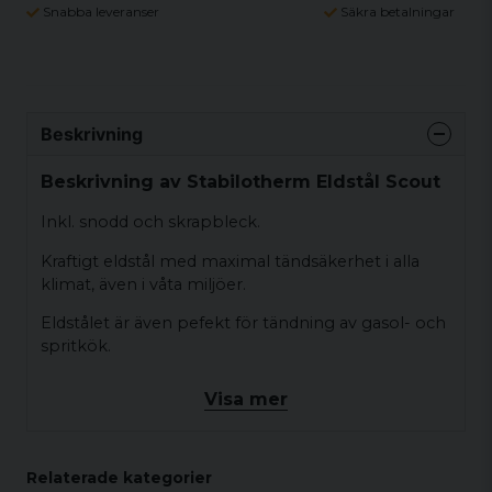
Snabba leveranser
Säkra betalningar
Beskrivning
Beskrivning av Stabilotherm Eldstål Scout
Inkl. snodd och skrapbleck.
Kraftigt eldstål med maximal tändsäkerhet i alla
klimat, även i våta miljöer.
Eldstålet är även pefekt för tändning av gasol- och
spritkök.
Räcker till ca. 5.000 tändningar.
Visa mer
Längd 75 mm. Vikt 25 gr.
Relaterade kategorier