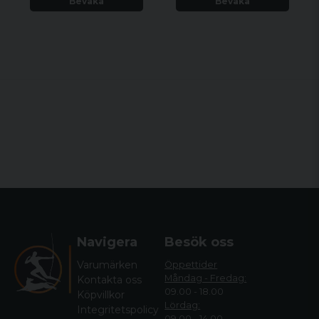
Bevaka
Bevaka
Navigera
Besök oss
Varumärken
Öppettider
Måndag - Fredag:
Kontakta oss
09.00 - 18.00
Köpvillkor
Lördag:
Integritetspolicy
09.00 - 14.00