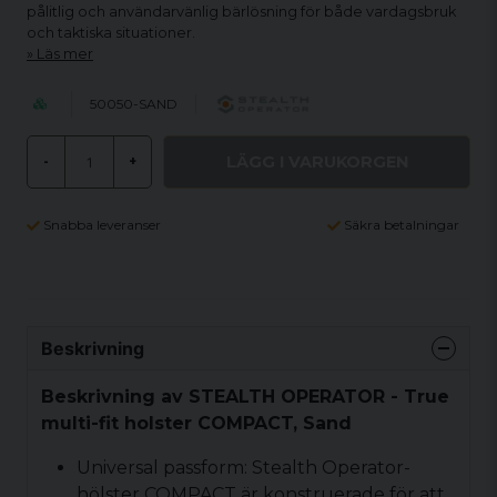
pålitlig och användarvänlig bärlösning för både vardagsbruk
och taktiska situationer.
Läs mer
50050-SAND
LÄGG I VARUKORGEN
-
+
Snabba leveranser
Säkra betalningar
Beskrivning
Beskrivning av STEALTH OPERATOR - True
multi-fit holster COMPACT, Sand
Universal passform: Stealth Operator-
hölster COMPACT är konstruerade för att