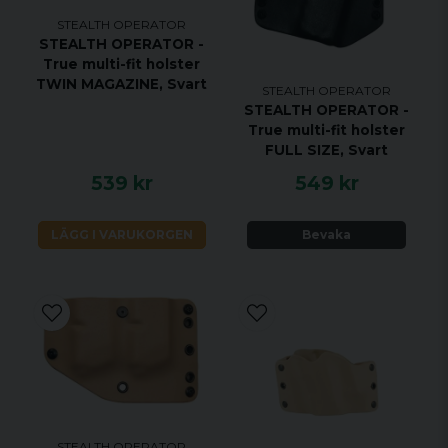
bäras antingen IWB (Inside-the-
STEALTH OPERATOR
Waistband) eller OWB (Outside-the-
STEALTH OPERATOR -
Waistband) beroende på dina preferenser
True multi-fit holster
TWIN MAGAZINE, Svart
och bärmiljön. Det ger en bekväm
STEALTH OPERATOR
STEALTH OPERATOR -
passform mot kroppen för långvarigt
True multi-fit holster
bärande.
FULL SIZE, Svart
Högkvalitativt material: Tillverkat av
539 kr
549 kr
slitstarka material av hög kvalitet för att
säkerställa hållbarhet och pålitlighet även
LÄGG I VARUKORGEN
Bevaka
vid daglig användning.
STEALTH OPERATOR