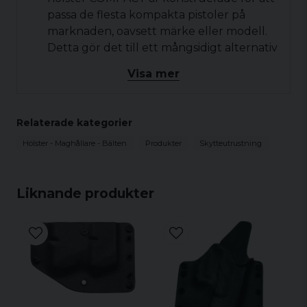
passa de flesta kompakta pistoler på
marknaden, oavsett märke eller modell.
Detta gör det till ett mångsidigt alternativ
för bärande av olika pistoler.
Visa mer
Justerbar retention: Hölstret har en
justerbar retentionsskruv som gör det
möjligt att anpassa greppet på din pistol
Relaterade kategorier
för en säker och tät passform. Du kan
Hölster - Maghållare - Bälten
Produkter
Skytteutrustning
enkelt justera retentionen efter dina
preferenser.
Snabb och enkel åtkomst: Med det
Liknande produkter
snabba dragsystemet kan du dra pistolen
smidigt och snabbt när det behövs. Du
kan lita på att din pistol är säkert förvarad
och samtidigt vara redo att reagera snabbt
vid behov.
Komfortabelt bärande: Hölstret är
utformat med hänsyn till komfort och kan