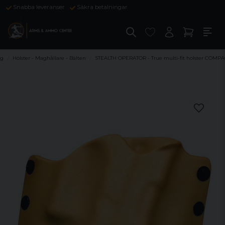
Snabba leveranser
Säkra betalningar
ng
Hölster - Maghållare - Bälten
STEALTH OPERATOR - True multi-fit holster COMPA