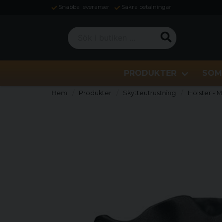
Snabba leveranser
Säkra betalningar
Sök i butiken ...
PRODUKTER
SOM
Hem
Produkter
Skytteutrustning
Hölster - 