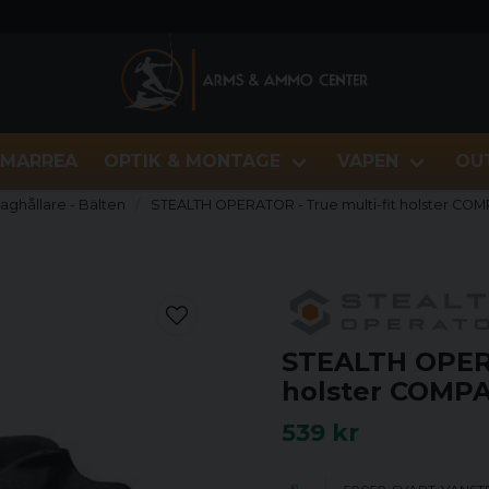
MARREA
OPTIK & MONTAGE
VAPEN
OU
Maghållare - Bälten
STEALTH OPERATOR - True multi-fit holster COMP
STEALTH OPERA
holster COMPAC
539 kr