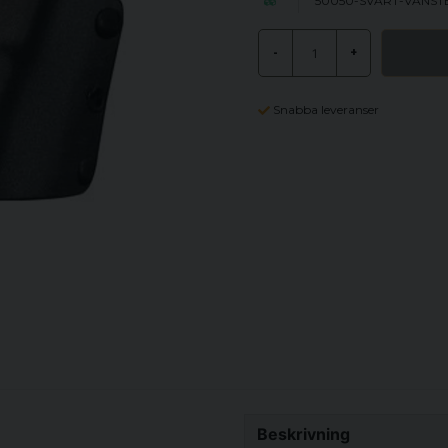
50050-SVART-VANST
-
+
Snabba leveranser
Beskrivning