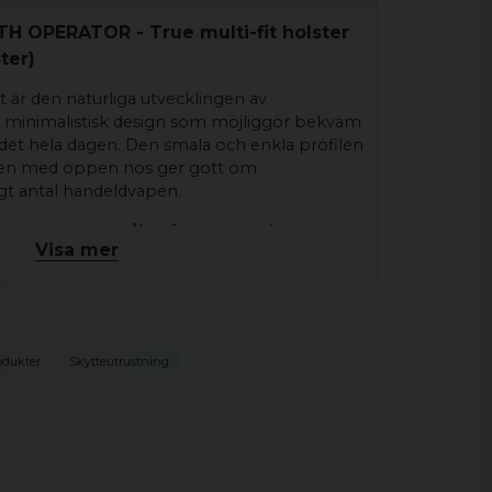
H OPERATOR - True multi-fit holster
ter)
är den naturliga utvecklingen av
t, minimalistisk design som möjliggör bekväm
det hela dagen. Den smala och enkla profilen
ten med öppen nos ger gott om
gt antal handeldvapen.
ar samma supertåliga formsprutade
Visa mer
vartoxidhårdvara och robust flexibla design
 serien. Dessutom bibehåller Frame-Lock-
 över ett brett utbud av
tt vapen låser sig i hölstret kommer det att
r det.
odukter
Skytteutrustning
 Compact passar till:
0/41/43, H&K P30/VP9, Ruger SR Series, 1911
24/P226/P229, S&W M&P 22/9/40/45/Pro
 och många fler!