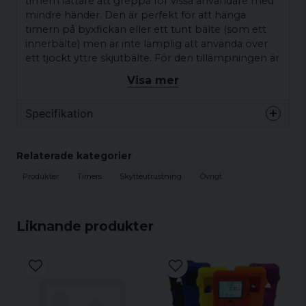
timern lättare att greppa för vissa användare med
mindre händer. Den är perfekt för att hänga
timern på byxfickan eller ett tunt bälte (som ett
innerbälte) men är inte lämplig att använda över
ett tjockt yttre skjutbälte. För den tillämpningen är
det bäst att använda det ursprungliga, bredare
Visa mer
plastklämman.
Specifikation
Egenskaper
Relaterade kategorier
Direkt ersättning för det ursprungliga EDGE
Produkter
Timers
Skytteutrustning
Övrigt
Shot Timer-klippet
Slank fjäderstålskonstruktion minskar det totala
timerdjupet
Liknande produkter
Passar bättre för vissa mindre händer
Lasergraverad EDGE-logotyp