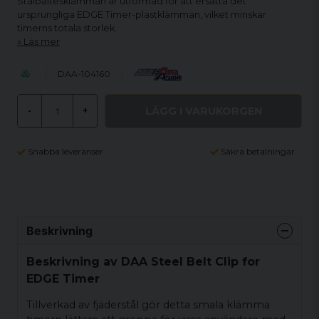
Stålbältesklämman är utformad för att ersätta det
ursprungliga EDGE Timer-plastklämman, vilket minskar
timerns totala storlek.
Läs mer
DAA-104160
LÄGG I VARUKORGEN
-
+
Snabba leveranser
Säkra betalningar
Beskrivning
Beskrivning av DAA Steel Belt Clip for
EDGE Timer
Tillverkad av fjäderstål gör detta smala klämma