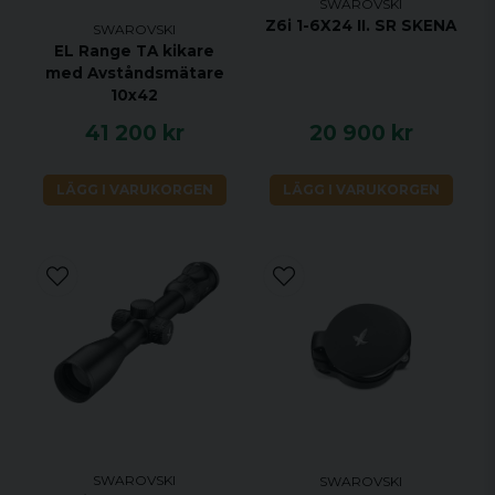
SWAROVSKI
- Förvaringsväska
Z6i 1-6X24 II. SR SKENA
SWAROVSKI
- Okularskydd
EL Range TA kikare
med Avståndsmätare
- Objektivskydd
10x42
- Bärrem Pro
41 200 kr
20 900 kr
- Tvål och borste
LÄGG I VARUKORGEN
LÄGG I VARUKORGEN
SWAROVSKI
SWAROVSKI