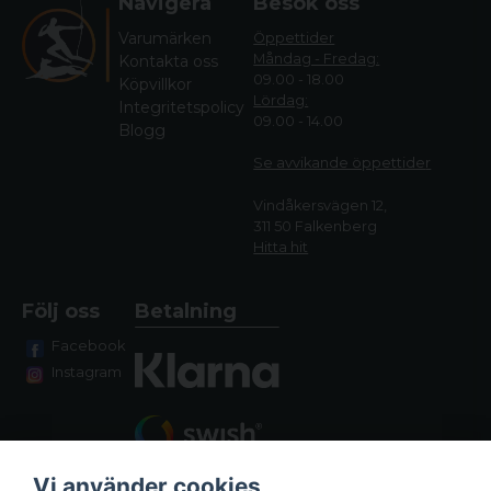
Navigera
Besök oss
Varumärken
Öppettider
Måndag - Fredag:
Kontakta oss
09.00 - 18.00
Köpvillkor
Lördag:
Integritetspolicy
09.00 - 14.00
Blogg
Se avvikande öppettide
r
Vindåkersvägen 12,
311 50 Falkenberg
Hitta hit
Följ oss
Betalning
Facebook
Instagram
Vi använder cookies