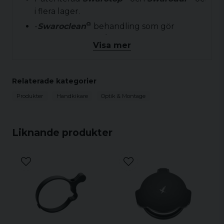
i flera lager.
®
-
Swaroclean
behandling som gör
linserna mycket tåliga mot smuts,
Visa mer
fingeravtryck, samt vattendroppar.
-360° roterande bärrem underlättar
fältanvändningen.
Relaterade kategorier
-Bajonettfattning till remmen gör att man
Produkter
Handkikare
Optik & Montage
kan enkelt växla mellan rem och bärsele.
-Mycket bra ljusgenomsläpp.
-Ny gummiarmering.
Liknande produkter
-Objektivskydd som sitter fastmonterade
på kikaren.
-Mycket rejäl konstruktion.
Teknisk data:
- Förstoring: 10x
- Frontlinsdiameter: (mm) 42