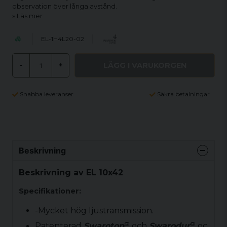
observation över långa avstånd.
Läs mer
EL-1H4L20-02
LÄGG I VARUKORGEN
-
+
Snabba leveranser
Säkra betalningar
Beskrivning
Beskrivning av EL 10x42
Specifikationer:
-Mycket hög ljustransmission.
®
®
Patenterad
Swarotop
och
Swarodur
och
Sw