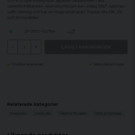
SLP-E scope linsskyddet skyddar okularlinsen i alla
väderförhållanden. Aluminiumhöljet kan vridas 360°, öppnas i
valfri riktning och har en magnetisk spärr. Passar alla Z8i, Z6
och X5 modeller.
ZF-Z670-02278A
LÄGG I VARUKORGEN
-
+
Snabba leveranser
Säkra betalningar
Relaterade kategorier
Produkter
Linsskydd
Tillbehör för optik
Optik & Montage