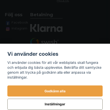
Hitta hit
Följ oss
Betalning
Facebook
Instagram
Vi använder cookies
Vi använder cookies för att vår webbplats skall fungera
och erbjuda dig bästa upplevelse. Bekräfta ditt samtycke
genom att trycka på godkänn alla eller anpassa via
Fraktalternativ
inställningar.
Godkänn alla
Inställningar