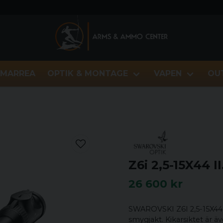
MARREA
OPTIK & MONTAGE
VAPEN
OU
Z6i 2,5-15X44 II
26 600 kr
SWAROVSKI Z6I 2,5-15X44 I
smygjakt. Kikarsiktet är ä