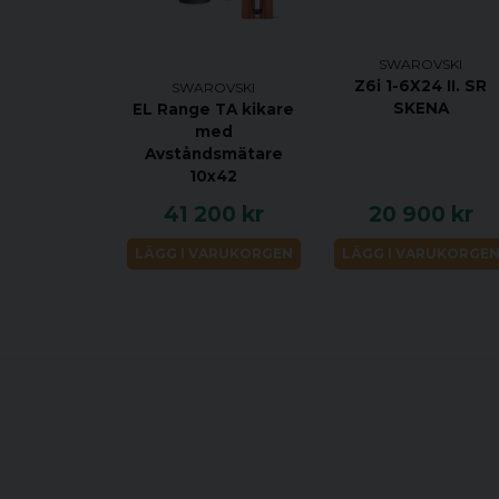
SWAROVSKI
Z6i 1-6X24 II. SR
SWAROVSKI
SKENA
EL Range TA kikare
med
Avståndsmätare
10x42
41 200 kr
20 900 kr
LÄGG I VARUKORGEN
LÄGG I VARUKORGE