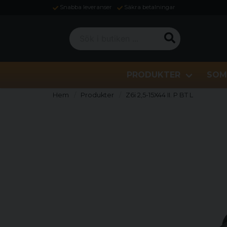
Snabba leveranser
Säkra betalningar
Sök i butiken ...
PRODUKTER
SOM
Hem
Produkter
Z6i 2,5-15X44 II. P BT L