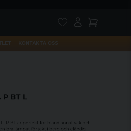
TLET
KONTAKTA OSS
. P BT L
I. P BT är perfekt för bland annat vak och
ven bra lämpat för jakt i berg och eländig