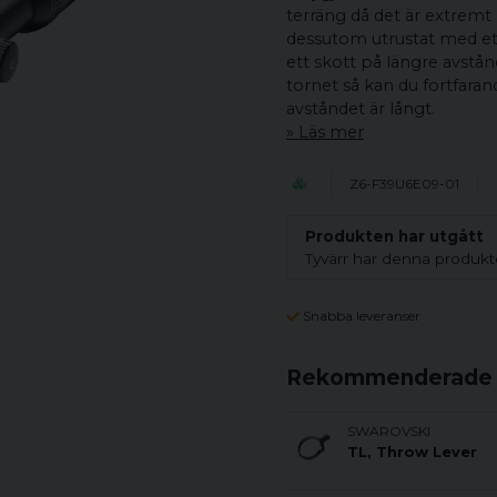
terräng då det är extremt l
dessutom utrustat med ett 
ett skott på längre avstå
tornet så kan du fortfaran
avståndet är långt.
Läs mer
Z6-F39U6E09-01
Produkten har utgått
Tyvärr har denna produkte
Snabba leveranser
Rekommenderade t
SWAROVSKI
TL, Throw Lever