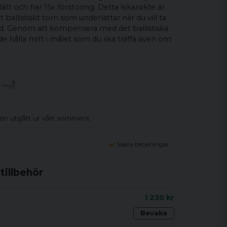
ätt och har 15x förstoring. Detta kikarsikte är
ballistiskt torn som underlättar när du vill ta
nd. Genom att kompensera med det ballistiska
de hålla mitt i målet som du ska träffa även om
n utgått ur vårt sortiment
Säkra betalningar
illbehör
1 230 kr
Bevaka