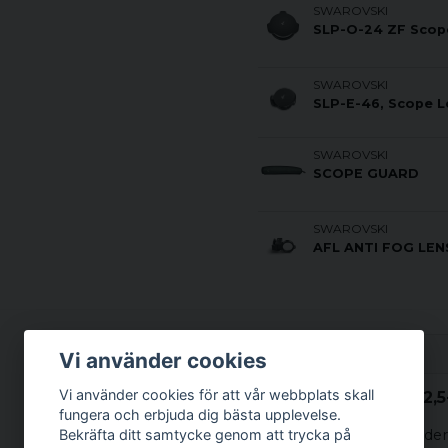
SWAROVSKI
SLP-O-24 ZF Scop
SWAROVSKI
SLP-E-46, Scope L
SWAROVSKI
SCOPE GUARD
SWAROVSKI
AFL ANTI FOG LEN
Beskrivning
Vi använder cookies
Vi använder cookies för att vår webbplats skall
Beskrivning av Z6i 2,5
fungera och erbjuda dig bästa upplevelse.
Alla Z6i-modeller erbjuder 
Bekräfta ditt samtycke genom att trycka på