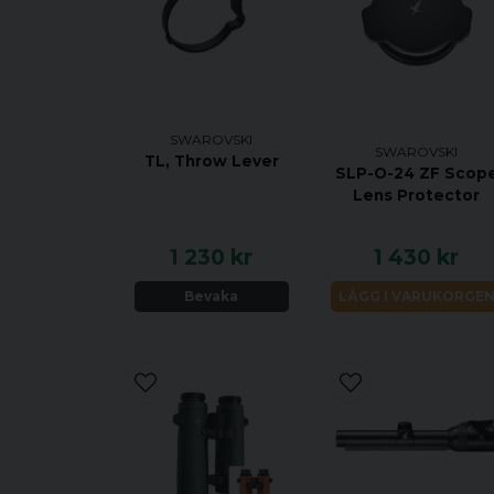
SWAROVSKI
SWAROVSKI
TL, Throw Lever
SLP-O-24 ZF Scop
Lens Protector
1 230 kr
1 430 kr
Bevaka
LÄGG I VARUKORGE