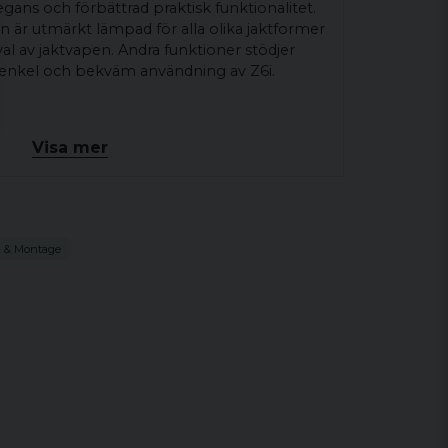
gans och förbättrad praktisk funktionalitet.
 är utmärkt lämpad för alla olika jaktformer
rval av jaktvapen. Andra funktioner stödjer
 enkel och bekväm användning av Z6i.
Visa mer
 4A-I icke medförstorande.
ptiken och 2 år på elektroniken.
mellantub.
k & Montage
l i andra bildplanet.
oras, medan riktmedlets storlek förblir
44x
mm.