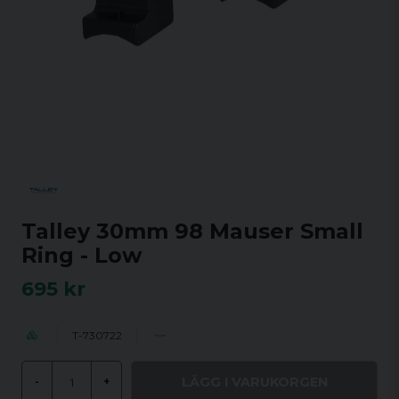
Talley 30mm 98 Mauser Small
Ring - Low
695 kr
T-730722
LÄGG I VARUKORGEN
-
+