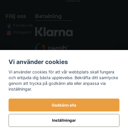
Följ oss
Betalning
Facebook
Instagram
Vi använder cookies
Vi använder cookies för att vår webbplats skall fungera
och erbjuda dig bästa upplevelse. Bekräfta ditt samtycke
genom att trycka på godkänn alla eller anpassa via
Fraktalternativ
inställningar.
Godkänn alla
Inställningar