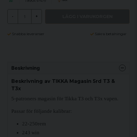
TIKKA-P479
LÄGG I VARUKORGEN
-
+
Snabba leveranser
Säkra betalningar
Beskrivning
Beskrivning av TIKKA Magasin 5rd T3 &
T3x
5-patroners magasin för Tikka T3 och T3x vapen.
Passar för följande kalibrar:
22-250rem
243 win