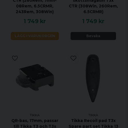
CTR (260Rem, 7mm-
skottsmagasin T3x
08Rem, 6.5CRMR,
CTR (308Win, 260Rem,
243Rem, 308Win)
6.5CRMR)
1 749 kr
1 749 kr
LÄGG I VARUKORGEN
Bevaka
TIKKA
TIKKA
QR-bas, 17mm, passar
Tikka Recoil pad T3x
till Tikka T3 och T3x
Spare part set Tikka 13