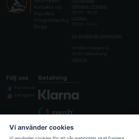
Varumärken
Öppettider
Måndag - Fredag:
Kontakta oss
09.00 - 18.00
Köpvillkor
Lördag:
Integritetspolicy
09.00 - 14.00
Blogg
Se avvikande öppettide
r
Vindåkersvägen 12,
311 50 Falkenberg
Hitta hit
Följ oss
Betalning
Facebook
Instagram
Vi använder cookies
Vi använder cookies för att vår webbplats skall fungera