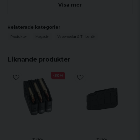
260 rem
Visa mer
7mm-08 rem
308 win
Relaterade kategorier
Produkter
Magasin
Vapendelar & Tillbehör
Liknande produkter
-30%
TIKKA
TIKKA