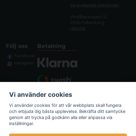
Se avvikande öppettide
r
Vindåkersvägen 12,
311 50 Falkenberg
Hitta hit
Följ oss
Betalning
Facebook
Instagram
Vi använder cookies
Vi använder cookies för att vår webbplats skall fungera
och erbjuda dig bästa upplevelse. Bekräfta ditt samtycke
genom att trycka på godkänn alla eller anpassa via
Fraktalternativ
inställningar.