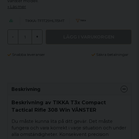
vänster modell.
Läs mer
TIKKA-TF1T29HL115MT
LÄGG I VARUKORGEN
-
+
Snabba leveranser
Säkra betalningar
Beskrivning
Beskrivning av TIKKA T3x Compact
Tactical Rifle 308 Win VÄNSTER
Du måste kunna lita på ditt gevär. Det måste
fungera och vara korrekt i varje situation och under
alla omständigheter. Konsekvent precision