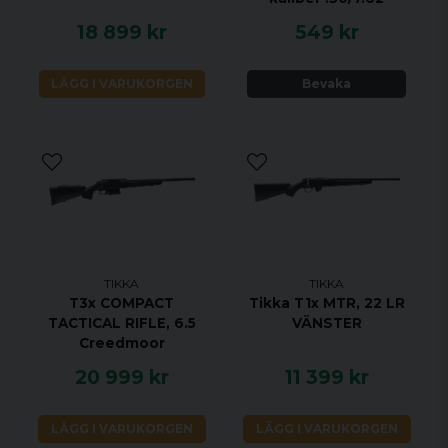
ÖPPNA RIKTMEDEL NEJ
18 899 kr
549 kr
UTBYTBART GREPP JA
VIKTIGASTE FÖRDELARNA
LÄGG I VARUKORGEN
Bevaka
Legendarisk noggrannhet sedan 1918
Anpassa T3x -gevärets stil till din egen stil
med tillbehör
T3x är verktyg med en elegant och ren
design för att säkerställa intuitiv
användarvänlighet.
Säkerhet ger säkerhet, tvålägessäkerhet,
TIKKA
TIKKA
blockerar både avtryckaren och
T3x COMPACT
Tikka T1x MTR, 22 LR
TACTICAL RIFLE, 6.5
VÄNSTER
bulthandtaget.
Creedmoor
Tydliga indikatorer för säkerhets- och
20 999 kr
11 399 kr
slagstiftsstatus.
LÄGG I VARUKORGEN
LÄGG I VARUKORGEN