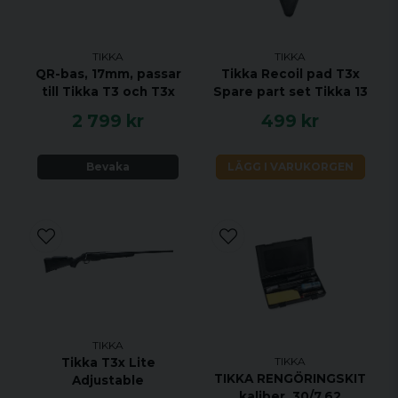
handedness=LH&caliber=308%20WIN
Specifikationer:
TIKKA
TIKKA
KALIBER 308 WIN
QR-bas, 17mm, passar
Tikka Recoil pad T3x
HANDENHET VÄNSTER
till Tikka T3 och T3x
Spare part set Tikka 13
VIKT 3,6 KG
2 799 kr
499 kr
TOTAL LÄNGD 1028 MM
PIPLÄNGD 510 MM
Bevaka
LÄGG I VARUKORGEN
VRIDNINGSHASTIGHET 1:11"
MAGASINKAPACITET 10 + 1
UTLÖSARE ENSTEGS TRIGGER
PICATINNY SKENA 0 MOA
MATERIAL SVART STÅL
STOCK MATERIAL SYNTETISK
STOCK FINISH SVART
TIKKA
TIKKA
Tikka T3x Lite
GÄNGA 5/8-24
TIKKA RENGÖRINGSKIT
Adjustable
KOLVKAM FAST
kaliber .30/7.62