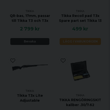
tel. 0725-499-498 för att beställa den variant du
önskar.
TIKKA
TIKKA
https://choose.tikka.fi/global/group/tikka/t3x-
QR-bas, 17mm, passar
Tikka Recoil pad T3x
hunter?
till Tikka T3 och T3x
Spare part set Tikka 13
caliber=338%20WIN%20MAG&handedness=RH
2 799 kr
499 kr
Specifikationer:
Bevaka
LÄGG I VARUKORGEN
KALIBER 338 WIN MAG
HANDENHET HÖGER
VIKT 3 KG
TOTAL LÄNGD 1131 MM
PIPLÄNGD 620 MM
VRIDNINGSHASTIGHET 1:10"
MAGASINKAPACITET 3 + 1
UTLÖSARE ENSTEGS TRIGGER
TIKKA
TIKKA
Tikka T3x Lite
MATERIAL SVART STÅL
TIKKA RENGÖRINGSKIT
Adjustable
STOCK MATERIAL TRÄ
kaliber .30/7.62