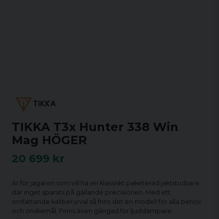
TIKKA T3x Hunter 338 Win
Mag HÖGER
20 699 kr
Är för jägaren som vill ha en klassiskt paketerad jaktstudsare
där inget sparats på gällande precisionen. Med ett
omfattande kaliberurval så fnns det en modell för alla behov
och önskemål. Finns även gängad för ljuddämpare.