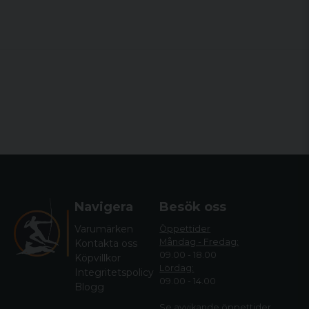
Tydliga indikatorer för säkerhets- och
slagstiftsstatus.
Navigera
Besök oss
Varumärken
Öppettider
Måndag - Fredag:
Kontakta oss
09.00 - 18.00
Köpvillkor
Lördag:
Integritetspolicy
09.00 - 14.00
Blogg
Se avvikande öppettide
r