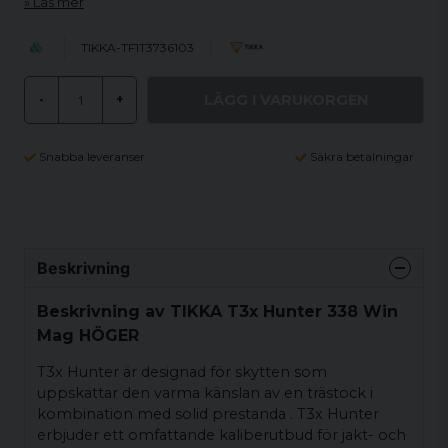
Läs mer
TIKKA-TF1T3736103
LÄGG I VARUKORGEN
-
+
Snabba leveranser
Säkra betalningar
Beskrivning
Beskrivning av TIKKA T3x Hunter 338 Win
Mag HÖGER
T3x Hunter är designad för skytten som
uppskattar den varma känslan av en trästock i
kombination med solid prestanda . T3x Hunter
erbjuder ett omfattande kaliberutbud för jakt- och