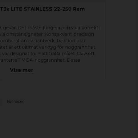
 T3x LITE STAINLESS 22-250 Rem
t gevär. Det måste fungera och vara korrekt i
 alla omständigheter. Konsekvent precision
 kombination av hantverk, tradition och
atet är ett ultimat verktyg för noggrannhet
var designat för – att träffa målet. Oavsett
garanteras 1 MOA-noggrannhet. Dessa
med ett omfattande urval av kaliber, ger dig
Visa mer
r noggrannhet. När du köper en Tikka köper
är som har genomgått grundliga
det är gjort för att möta de verkliga kraven
skyttar från hela världen.
Nya vapen
d olika varianter. Du hittar varianterna via
 tel. 0725-499-498 för att beställa den