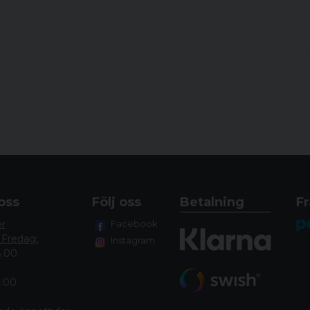
ÖPPNA RIKTMEDEL
UTBYTBART GREPP
RÄFFLAD PIPA NEJ
VIKTIGASTE FÖRDELAR
Legendarisk noggran
Anpassa T3x -gevärets 
T3x är verktyg med e
säkerställa intuitiv anv
Säkerhet ger säkerhe
avtryckaren och bultha
oss
Följ oss
Betalning
Fr
Tydliga indikatorer fö
er
Facebook
 Fredag:
Instagram
8.00
4.00