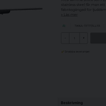
stainless steel får man et
fabriksgängad för ljuddä
Läs mer
TIKKA-TFTT13LL113
-
+
Snabba leveranser
Beskrivning