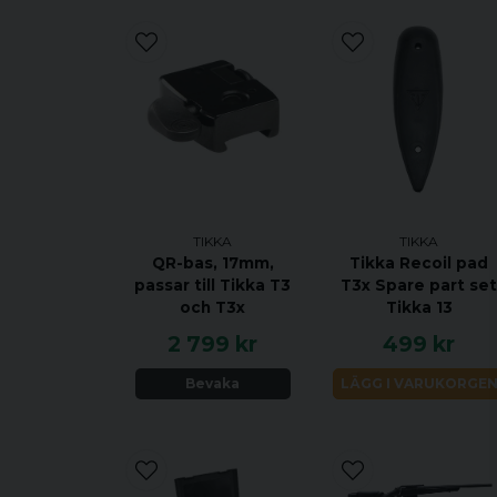
TIKKA
TIKKA
QR-bas, 17mm,
Tikka Recoil pad
passar till Tikka T3
T3x Spare part se
och T3x
Tikka 13
2 799 kr
499 kr
Bevaka
LÄGG I VARUKORGE