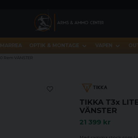
MARREA
OPTIK & MONTAGE
VAPEN
OU
-250 Rem VÄNSTER
TIKKA T3x LIT
VÄNSTER
21 399 kr
Med samma stock som Lit