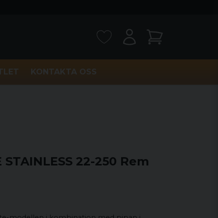
TLET
KONTAKTA OSS
E STAINLESS 22-250 Rem
e-modellen i kombination med pipan i