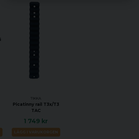
https://choose.tikka.fi/glo
material=Stainless%20S
Specifikationer:
KALIBER 22-250 R
HANDENHET VÄNS
5
VIKT 3 KG
TOTAL LÄNGD 108
PIPLÄNGD 570 MM
VRIDNINGSHASTIGH
MAGASINKAPACITET
UTLÖSARE ENSTE
TIKKA
MATERIAL ROSTFRI
Picatinny rail T3x/T3
STOCK MATERIAL 
TAC
STOCK FINISH SVA
1 749 kr
GÄNGAD NEJ
N
LÄGG I VARUKORGEN
JUSTERBAR KOLVK