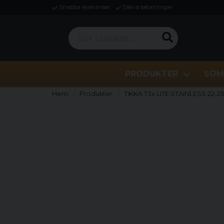
Snabba leveranser
Säkra betalningar
Sök i butiken ...
PRODUKTER
SOM
Hem
Produkter
TIKKA T3x LITE STAINLESS 22