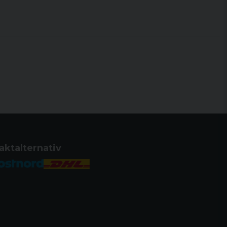
 NEJ
 JA
NA
nhet sedan 1918
stil till din egen stil med tillbehör
n elegant och ren design för att
ändarvänlighet.
t, tvålägessäkerhet, blockerar både
ndtaget.
aktalternativ
r säkerhets- och slagstiftsstatus.