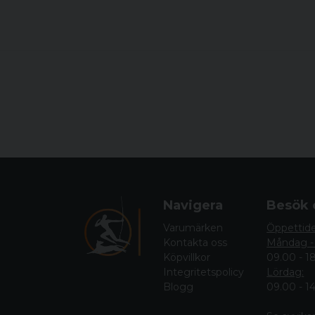
Navigera
Besök 
Varumärken
Öppettid
Kontakta oss
Måndag -
Köpvillkor
09.00 - 1
Integritetspolicy
Lördag:
Blogg
09.00 - 1