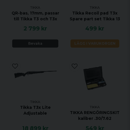
KALIBER 6.5x55 SE
TIKKA
TIKKA
HANDENHET HÖGER
QR-bas, 17mm, passar
Tikka Recoil pad T3x
till Tikka T3 och T3x
Spare part set Tikka 13
VIKT 3 KG
2 799 kr
499 kr
TOTAL LÄNGD 1082 MM
PIPLÄNGD 570 MM
Bevaka
LÄGG I VARUKORGEN
VRIDNINGSHASTIGHET 1:8"
MAGASINKAPACITET 3 + 1
UTLÖSARE ENSTEGS TRIGGER
MATERIAL ROSTFRITT STÅL
STOCK MATERIAL SYNTET
STOCK FINISH SVART
GÄNGAD NEJ
JUSTERBAR KOLVKAM NEJ
TIKKA
TIKKA
Tikka T3x Lite
ÖPPNA RIKTMEDEL NEJ
TIKKA RENGÖRINGSKIT
Adjustable
UTBYTBART GREPP JA
kaliber .30/7.62
RÄFFLAD PIPA NEJ
18 899 kr
549 kr