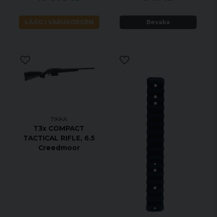
VIKTIGASTE FÖRDELARNA
LÄGG I VARUKORGEN
Bevaka
Legendarisk noggrannhet sedan 1918
Anpassa T3x -gevärets stil till din egen stil
med tillbehör
T3x är verktyg med en elegant och ren
design för att säkerställa intuitiv
användarvänlighet.
Säkerhet ger säkerhet, tvålägessäkerhet,
blockerar både avtryckaren och
TIKKA
T3x COMPACT
bulthandtaget.
TACTICAL RIFLE, 6.5
Tydliga indikatorer för säkerhets- och
Creedmoor
slagstiftsstatus.