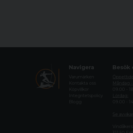
Navigera
Besök 
Varumärken
Öppettid
Kontakta oss
Måndag -
Köpvillkor
09.00 - 1
Integritetspolicy
Lördag:
Blogg
09.00 - 1
Se avvika
Vindåkers
311 50 Fa