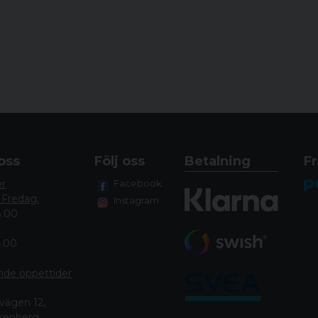
oss
Följ oss
Betalning
Fr
er
Facebook
 Fredag:
Instagram
8.00
4.00
nde öppettide
r
vägen 12,
lkenberg