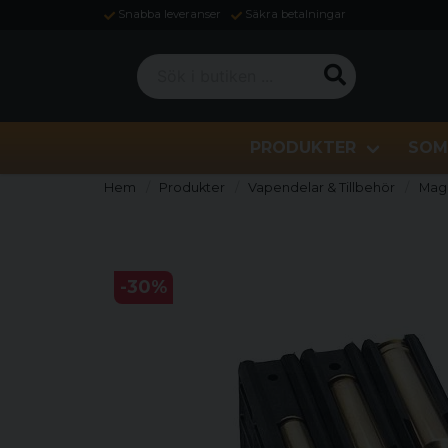
Snabba leveranser
Säkra betalningar
Sök i butiken ...
PRODUKTER
SOM
Hem
Produkter
Vapendelar & Tillbehör
Mag
-
30
%