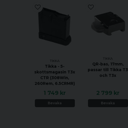
TIKKA
TIKKA
QR-bas, 17mm,
Tikka - 5-
passar till Tikka T
skottsmagasin T3x
och T3x
CTR (308Win,
260Rem, 6.5CRMR)
1 749 kr
2 799 kr
Bevaka
Bevaka