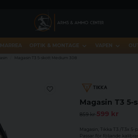
MARREA
OPTIK & MONTAGE
VAPEN
OU
asin
Magasin T3 5-skott Medium 308
Magasin T3 5-
599 kr
859 kr
Magasin, Tikka T3 /T3x 5-
Passar för följande kali