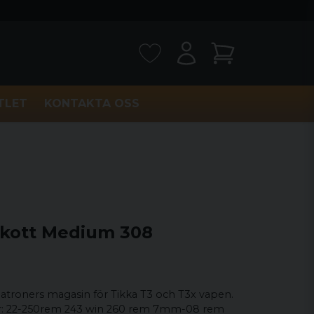
TLET
KONTAKTA OSS
skott Medium 308
patroners magasin för Tikka T3 och T3x vapen.
brar: 22-250rem 243 win 260 rem 7mm-08 rem