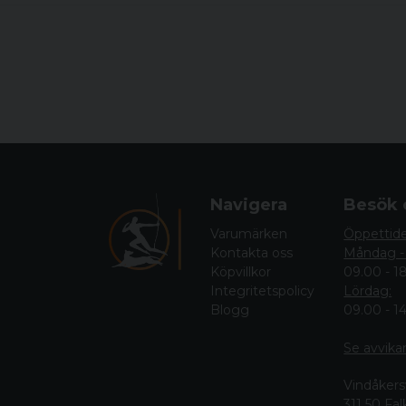
Navigera
Besök 
Varumärken
Öppettid
Kontakta oss
Måndag -
Köpvillkor
09.00 - 1
Integritetspolicy
Lördag:
Blogg
09.00 - 1
Se avvika
Vindåkers
311 50 Fa