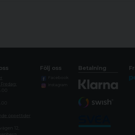
oss
Följ oss
Betalning
Fr
er
Facebook
 Fredag:
Instagram
8.00
4.00
nde öppettide
r
vägen 12,
lkenberg