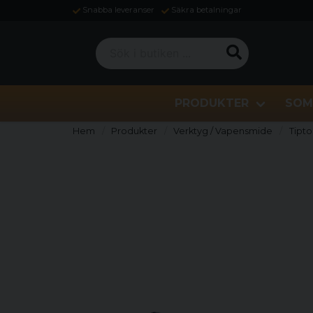
Snabba leveranser
Säkra betalningar
Sök i butiken ...
PRODUKTER
SOM
Hem
Produkter
Verktyg / Vapensmide
Tipto