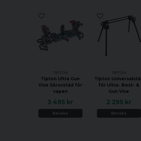
TIPTON
TIPTON
Tipton Ultra Gun
Tipton Universalstä
Vise Skruvstäd för
för Ultra- Best- &
vapen
Gun Vise
3 495 kr
2 295 kr
Bevaka
Bevaka