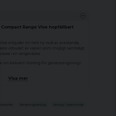
n Compact Range Vise hopfällbart
se erbjuder en helt ny nivå av prestanda,
daste utbudet av vapen som möjligt samtidigt
 passa i en rangeväska.
 en bekväm lösning för gevärsrengöring i
.
tädet en mycket styv, halkfri bas. Två gafflar
Visa mer
na pistolers finish samtidigt som de håller
ngöring, lättare underhåll eller som en extra
emt slitstark och är gjord av högkvalitativ,
produkter
Rengöringsverktyg
Verktyg / Vapensmide
 nylon som kommer att ge många år av