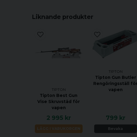
Liknande produkter
TIPTON
Tipton Gun Butler
Rengöringsställ fö
TIPTON
vapen
Tipton Best Gun
Vise Skruvstäd för
vapen
2 995 kr
799 kr
LÄGG I VARUKORGEN
Bevaka