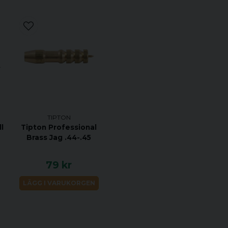
Seriösa skyttar vet att det
vapen rena, vilket gör Com
skjuttillbehöret.
TIPTON
ll
Tipton Professional
Brass Jag .44-.45
79 kr
LÄGG I VARUKORGEN