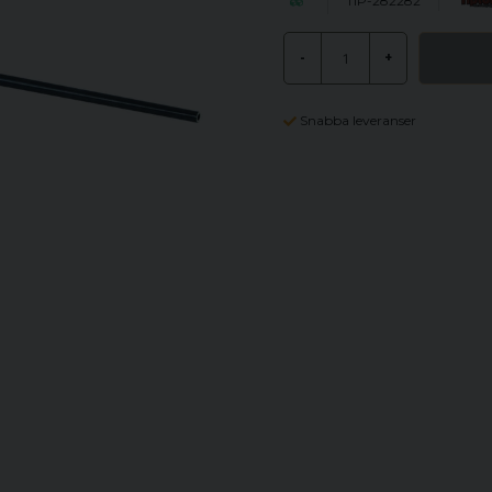
TIP-282282
-
+
Snabba leveranser