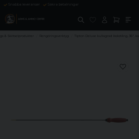
Snabba leveranser
Säkra betalningar
gs & Skötselprodukter
Rengöringsverktyg
Tipton Deluxe kullagrad läskstång, 36", ka