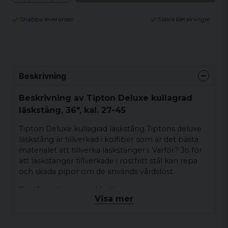
Snabba leveranser
Säkra betalningar
Beskrivning
Beskrivning av Tipton Deluxe kullagrad
läskstång, 36", kal. 27-45
Tipton Deluxe kullagrad läskstång Tiptons deluxe
läskstång är tillverkad i kolfiber som är det bästa
materialet att tillverka läskstänger i. Varför? Jo för
att läskstänger tillverkade i rostfritt stål kan repa
och skada pipor om de används vårdslöst.
Rostfria stänger med beläggning repar inte pipan
Visa mer
men där fastnar skräp och partiklar viket blir som
att köra sandpapper genom pipan. Kolfiber repar
ej pipan och det fastnar inte heller skräp och