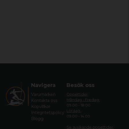
Navigera
Besök oss
Varumärken
Öppettider
Måndag - Fredag:
Kontakta oss
09.00 - 18.00
Köpvillkor
Lördag:
Integritetspolicy
09.00 - 14.00
Blogg
Se avvikande öppettide
r