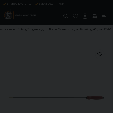
Snabba leveranser
Säkra betalningar
selprodukter
Rengöringsverktyg
Tipton Deluxe kullagrad läskstång, 40", Kal. 22-26