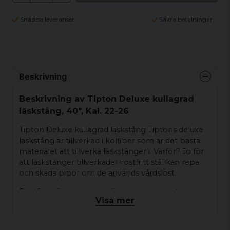
Snabba leveranser
Säkra betalningar
Beskrivning
Beskrivning av Tipton Deluxe kullagrad
läskstång, 40", Kal. 22-26
Tipton Deluxe kullagrad läskstång Tiptons deluxe
läskstång är tillverkad i kolfiber som är det bästa
materialet att tillverka läskstänger i. Varför? Jo för
att läskstänger tillverkade i rostfritt stål kan repa
och skada pipor om de används vårdslöst.
Rostfria stänger med beläggning repar inte pipan
Visa mer
men där fastnar skräp och partiklar viket blir som
att köra sandpapper genom pipan. Kolfiber repar
ej pipan och det fastnar inte heller skräp och