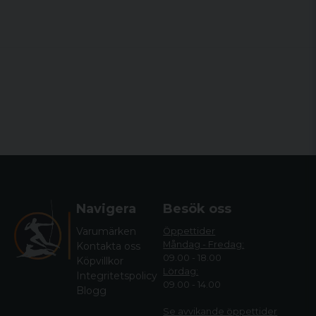
Navigera
Besök oss
Varumärken
Öppettider
Måndag - Fredag:
Kontakta oss
09.00 - 18.00
Köpvillkor
Lördag:
Integritetspolicy
09.00 - 14.00
Blogg
Se avvikande öppettide
r