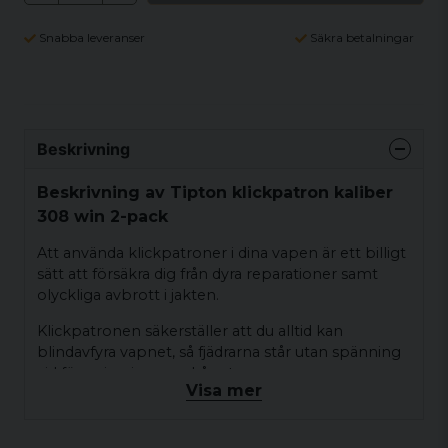
Snabba leveranser
Säkra betalningar
Beskrivning
Beskrivning av Tipton klickpatron kaliber
308 win 2-pack
Att använda klickpatroner i dina vapen är ett billigt
sätt att försäkra dig från dyra reparationer samt
olyckliga avbrott i jakten.
Klickpatronen säkerställer att du alltid kan
blindavfyra vapnet, så fjädrarna står utan spänning
vid förvaring i vapenskåpet
Visa mer
Detaljer
Kaliber 308 win