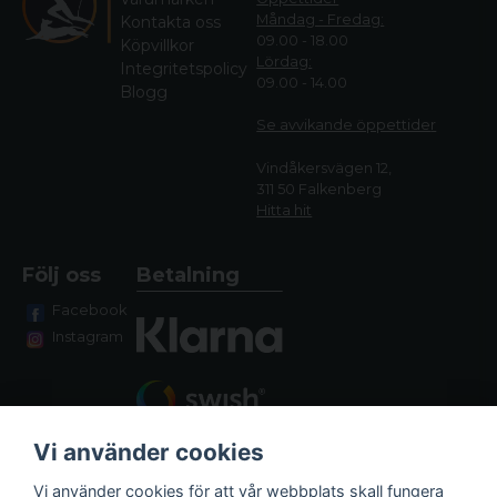
Måndag - Fredag:
Kontakta oss
09.00 - 18.00
Köpvillkor
Lördag:
Integritetspolicy
09.00 - 14.00
Blogg
Se avvikande öppettide
r
Vindåkersvägen 12,
311 50 Falkenberg
Hitta hit
Följ oss
Betalning
Facebook
Instagram
Vi använder cookies
Vi använder cookies för att vår webbplats skall fungera