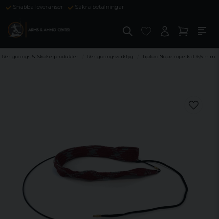
Snabba leveranser
Säkra betalningar
Rengörings & Skötselprodukter
Rengöringsverktyg
Tipton Nope rope kal. 6,5 mm