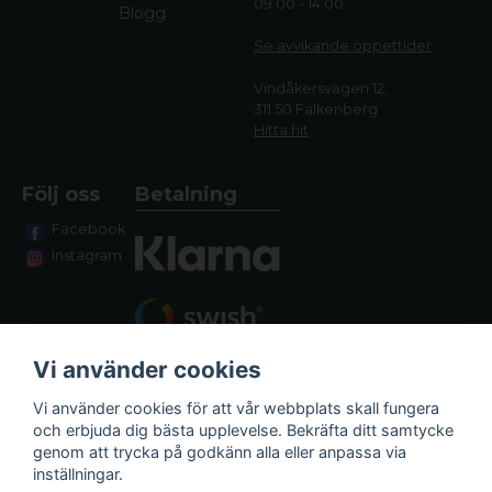
09.00 - 14.00
Blogg
Se avvikande öppettide
r
Vindåkersvägen 12,
311 50 Falkenberg
Hitta hit
Följ oss
Betalning
Facebook
Instagram
Vi använder cookies
Vi använder cookies för att vår webbplats skall fungera
och erbjuda dig bästa upplevelse. Bekräfta ditt samtycke
genom att trycka på godkänn alla eller anpassa via
Fraktalternativ
inställningar.