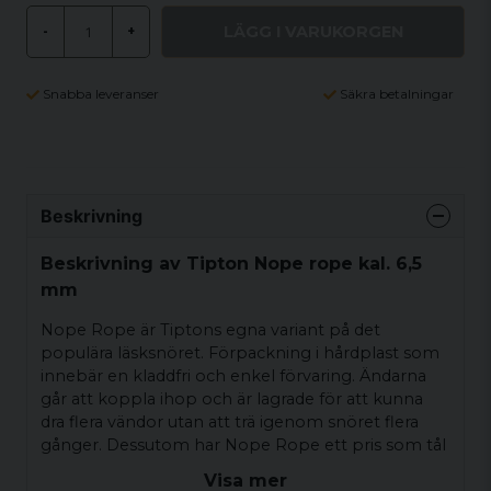
LÄGG I VARUKORGEN
-
+
Snabba leveranser
Säkra betalningar
Beskrivning
Beskrivning av Tipton Nope rope kal. 6,5
mm
Nope Rope är Tiptons egna variant på det
populära läsksnöret. Förpackning i hårdplast som
innebär en kladdfri och enkel förvaring. Ändarna
går att koppla ihop och är lagrade för att kunna
dra flera vändor utan att trä igenom snöret flera
gånger. Dessutom har Nope Rope ett pris som tål
att jämföras!
Visa mer