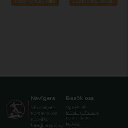
LÄGG I VARUKORGEN
LÄGG I VARUKORGEN
Navigera
Besök oss
Varumärken
Öppettider
Måndag - Fredag:
Kontakta oss
09.00 - 18.00
Köpvillkor
Lördag:
Integritetspolicy