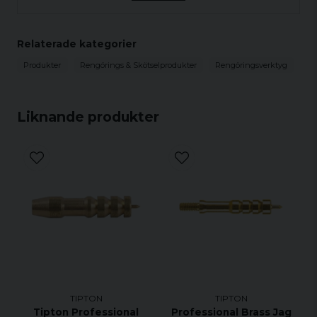
Levereras i en hårdplastförpackning för
kladdfri förvaring.
Relaterade kategorier
Finns i de flesta populära kalibrar till ett
väldigt attraktivt pris.
Produkter
Rengörings & Skötselprodukter
Rengöringsverktyg
Ihop kopplingsbara lagrade ändar för att
kunna dra snöret flera varv genom pipan.
Liknande produkter
TIPTON
TIPTON
Tipton Professional
Professional Brass Jag