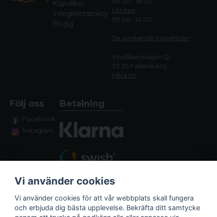
09.00 - 18.00
Köpvillkor
Lördag:
Integritetspolicy
09.00 - 14.00
Blogg
Se avvikande öppettide
r
Vindåkersvägen 12,
311 50 Falkenberg
Hitta hit
Följ oss
Betalning
Facebook
Instagram
Vi använder cookies
Vi använder cookies för att vår webbplats skall fungera
och erbjuda dig bästa upplevelse. Bekräfta ditt samtycke