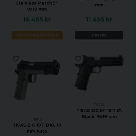
Stainless Match 5",
Stomme: Polymer
mm
9x19 mm
Mantel: Smidd kolstål
16 495 kr
11 495 kr
Kaliber: 9MM
LÄGG I VARUKORGEN
Bevaka
Pipa: 5,1" Cold Hammer Forged
Avtryckare: Rak avtryckare med integrerad säkring
Sikte: Svart bak/fiberoptik fram
Gänga: 1/2-28
Handtag: utbytbar sido- och bakpanel (S/M/L inkl.)
Finish: Nightstalker Grey
Vikt: 1lb 8oz - 680 g
TISAS
TISAS ZIG M1 1911 5",
Black, 9x19 mm
TISAS
TISAS ZIG 1911 D10, 10
mm Auto