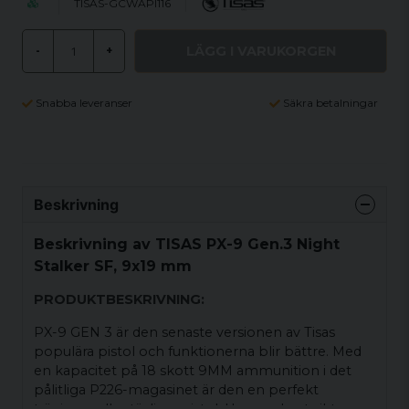
TISAS-GCWAPI116
LÄGG I VARUKORGEN
-
+
Snabba leveranser
Säkra betalningar
Beskrivning
Beskrivning av TISAS PX-9 Gen.3 Night
Stalker SF, 9x19 mm
PRODUKTBESKRIVNING:
PX-9 GEN 3 är den senaste versionen av Tisas
populära pistol och funktionerna blir bättre. Med
en kapacitet på 18 skott 9MM ammunition i det
pålitliga P226-magasinet är den en perfekt
tränings- eller tävlingspistol. Uppgraderat sikte