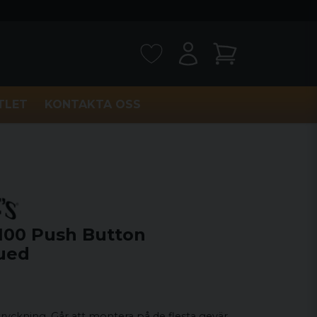
TLET
KONTAKTA OSS
100 Push Button
ued
ckning. Går att montera på de flesta gevär