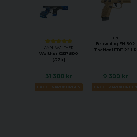
FN
Browning FN 502
CARL WALTHER
Tactical FDE 22 LR
Walther GSP 500
(.22lr)
31 300 kr
9 300 kr
LÄGG I VARUKORGEN
LÄGG I VARUKORGE