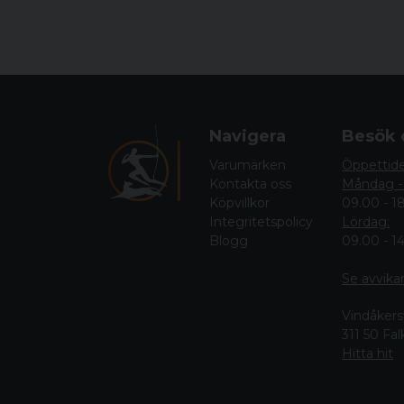
Navigera
Besök 
Varumärken
Öppettid
Kontakta oss
Måndag -
Köpvillkor
09.00 - 1
Integritetspolicy
Lördag:
Blogg
09.00 - 1
Se avvika
Vindåkers
311 50 Fa
Hitta hit