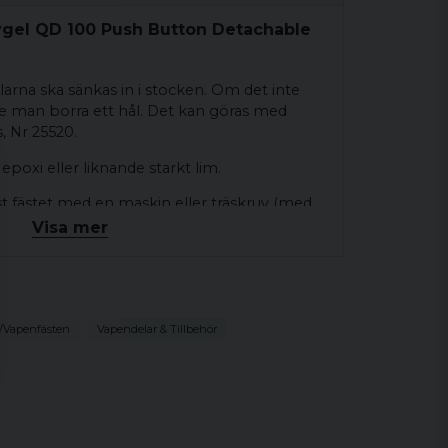
gel QD 100 Push Button Detachable
larna ska sänkas in i stocken. Om det inte
e man borra ett hål. Det kan göras med
s, Nr 25520.
poxi eller liknande starkt lim.
st fästet med en maskin eller träskruv (med
ålet i botten på fästet som kan användas för
Visa mer
 4,93 mm i diameter.
ygel + fäste levereras parvis
/Vapenfästen
Vapendelar & Tillbehör
t kommer till rembyglar. Använd originalet.
47 tillverkat marknadens starkaste och mest
i-Lock® system för optimal säkerhet mot