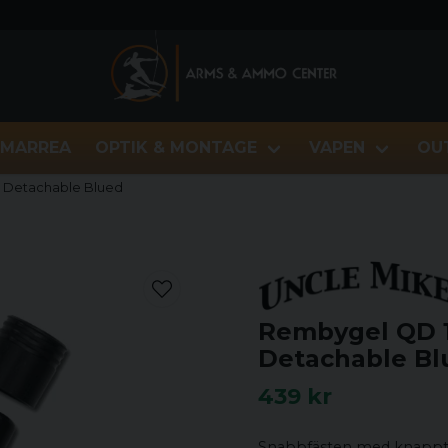
MARREA
OPTIK & MONTAGE
VAPEN
OU
 Detachable Blued
Rembygel QD 
Detachable Bl
439 kr
Snabbfästen med knapptry