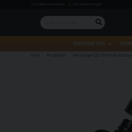
Snabba leveranser
Säkra betalningar
Sök i butiken ...
PRODUKTER
SOM
Hem
Produkter
Rembygel QD 100 Push Button