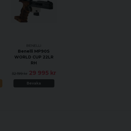
oavsiktlig öppning
Perfekt passning för en lj
Konstruerad för att elim
vapnet. Något som kan me
”Closed Link”- teknik med
BENELLI
Finns för vapenremmar med
Benelli MP90S
WORLD CUP 22LR
Egenskaper
RH
Kräver en 16 mm tjock fr
29 995 kr
32 199 kr
Diametern på delen som 
N
Bevaka
är 12,64 mm hög
Hålet som baserna försänk
Ihåliga kompositstockar k
montage