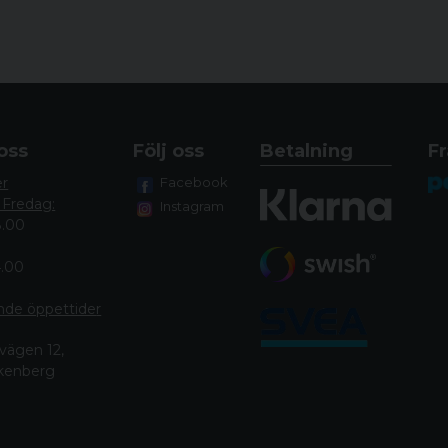
oss
Följ oss
Betalning
Fr
er
Facebook
 Fredag:
Instagram
8.00
4.00
nde öppettide
r
vägen 12,
lkenberg