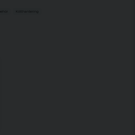
behör
Kötthantering