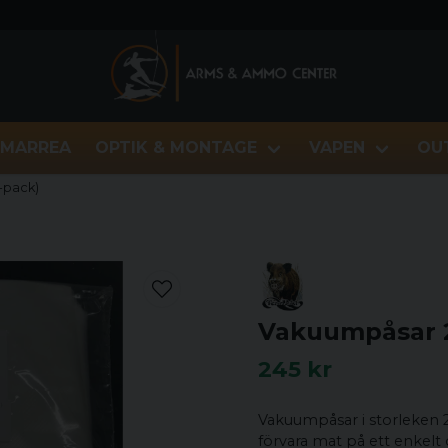
MARREA
OPTIK & MONTAGE
VAPEN
OU
-pack)
Vakuumpåsar 2
245 kr
Vakuumpåsar i storleken 2
förvara mat på ett enkelt o