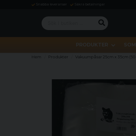
Snabba leveranser
Säkra betalningar
Sök i butiken ...
PRODUKTER
SOM
Hem
Produkter
Vakuumpåsar 25cm x 35cm (50