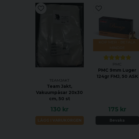
KÖP MER - BETALA
MINDRE
PMC
PMC 9mm Luger
124gr FMJ, 50 ASK
TEAMJAKT
Team Jakt,
Vakuumpåsar 20x30
cm, 50 st
130 kr
175 kr
LÄGG I VARUKORGEN
Bevaka