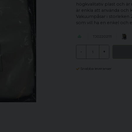
högkvalitativ plast och är
är enkla att använda och
Vakuumpåsar i storleken 25
som vill ha en enkel och ef
TJ02202111
-
+
Snabba leveranser