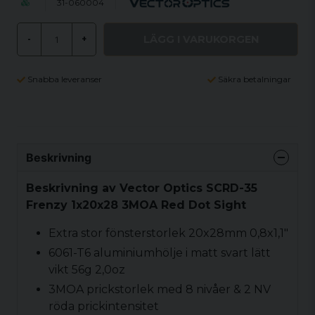
31-060004
LÄGG I VARUKORGEN
-
+
Snabba leveranser
Säkra betalningar
Beskrivning
Beskrivning av Vector Optics SCRD-35
Frenzy 1x20x28 3MOA Red Dot Sight
Extra stor fönsterstorlek 20x28mm 0,8x1,1"
6061-T6 aluminiumhölje i matt svart lätt
vikt 56g 2,0oz
3MOA prickstorlek med 8 nivåer & 2 NV
röda prickintensitet