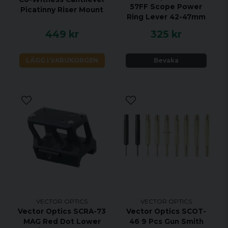
57FF Scope Power
Picatinny Riser Mount
prickar
Ring Lever 42-47mm
Montering
Weaver, VT
449 kr
325 kr
Batterityp
CR2032
LÄGG I VARUKORGEN
Bevaka
Batteridriftstid
≥50 000 timmar
Ytbehandling
Matt svart
Skyddsklass
IPX6 vattentät
detaljhandelspaket,
vävfäste, linsskydd i
Paketet innehåller
gummi,
insexnycklar och
rengöringsduk mm
VECTOR OPTICS
VECTOR OPTICS
Vector Optics SCRA-73
Vector Optics SCOT-
MAG Red Dot Lower
46 9 Pcs Gun Smith