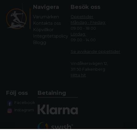
Navigera
Besök oss
Varumärken
Öppettider
Måndag - Fredag:
Kontakta oss
09.00 - 18.00
Köpvillkor
Lördag:
Integritetspolicy
09.00 - 14.00
Blogg
Se avvikande öppettide
r
Vindåkersvägen 12,
311 50 Falkenberg
Hitta hit
Följ oss
Betalning
Facebook
Instagram