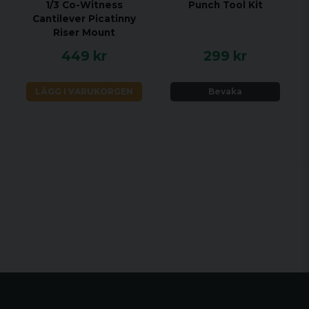
1/3 Co-Witness
Punch Tool Kit
Cantilever Picatinny
Riser Mount
449 kr
299 kr
LÄGG I VARUKORGEN
Bevaka