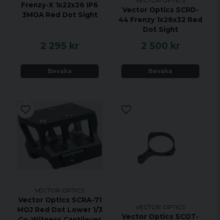
VECTOR OPTICS
Fönsterglasstorlek
20x28 mm (0,8x1,1")
Frenzy-X 1x22x26 IP6
Vector Optics SCRD-
3MOA Red Dot Sight
44 Frenzy 1x26x32 Red
Längd
46mm / 1,8"
Dot Sight
2 295 kr
2 500 kr
Bredd
32 mm / 1,2"
Höjd
35 mm / 1,4"
Bevaka
Bevaka
Vikt
(netto)
56g / 2,0oz
Optikbeläggning
Flerfärgad
Parallax
±1,0 MOA
Höjdområde
45 MOA
Vindstyrka
45 MOA
Punktstorlek
3MOA
VECTOR OPTICS
Vector Optics SCRA-71
8 nivåer & 2
VECTOR OPTICS
MOJ Red Dot Lower 1/3
Vector Optics SCOT-
Punktintensitet
mörkerseende
Co-Witness Cantilever