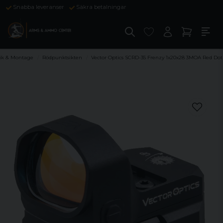
Snabba leveranser
Säkra betalningar
ik & Montage
Rödpunktsikten
Vector Optics SCRD-35 Frenzy 1x20x28 3MOA Red Dot