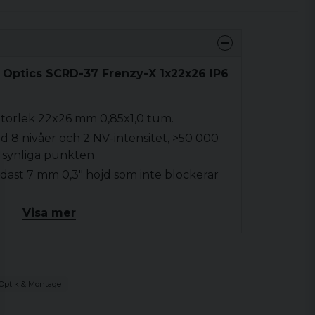
 Optics SCRD-37 Frenzy-X 1x22x26 IP6
 Storlek 22x26 mm 0,85x1,0 tum.
 8 nivåer och 2 NV-intensitet, >50 000
e synliga punkten
dast 7 mm 0,3" höjd som inte blockerar
er & Protective Multi Coatings Nästan
Visa mer
otta ögonen
e i matt svart, lätt vikt 30 g 1,0 oz
icon RMR footprint, IPX6 vattentät
Optik & Montage
ontroll med automatisk ljussensor,
dorna