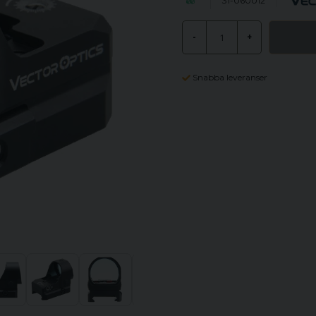
31-060012
-
+
Snabba leveranser