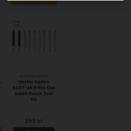
LÄGG I VARUKORGEN
Designad för riktig
Lapua Magnum 338
Förstoring
Fönsterstorlek
Total längd
VECTOR OPTICS
-
Vector Optics
Monteringslängd
SCOT-46 9 Pcs Gun
Smith Punch Tool
Bredd
r
Kit
Profil
Vikt
(netto, utan
299 kr
monteringsbas)