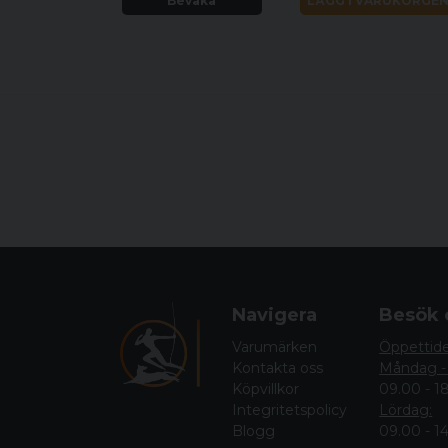
Bevaka
LÄGG I VARUKORGE
Navigera
Besök 
Varumärken
Öppettid
Kontakta oss
Måndag -
Köpvillkor
09.00 - 1
Integritetspolicy
Lördag:
Blogg
09.00 - 1