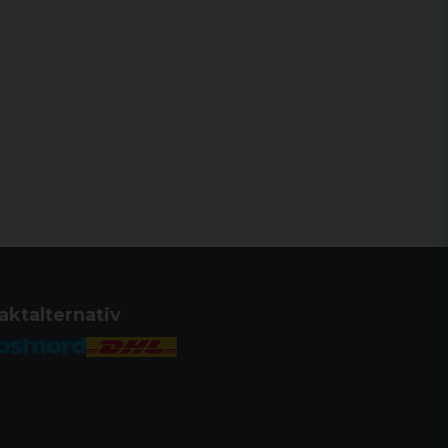
Flerfärgad
3MOA
45 MOA
45 MOA
8 nivåer & 2 NV
& Automatisk ljussensor
CR2032
>50 000 timmar
aktalternativ
(vid den svagaste
punktnivån)
21mm vävare
Detaljhandelspaket,
21 mm vävfäste,