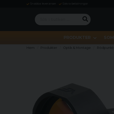
Snabba leveranser
Säkra betalningar
Sök i butiken ...
PRODUKTER
SOM
Hem
Produkter
Optik & Montage
Rödpunkts