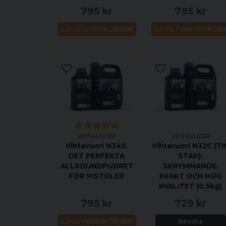
795 kr
795 kr
LÄGG I VARUKORGEN
LÄGG I VARUKORGE
VIHTAVUORI
VIHTAVUORI
Vihtavuori N340,
Vihtavuori N32C (TI
DET PERFEKTA
STAR):
ALLROUNDPUDRET
SKRYMMANDE,
FÖR PISTOLER
EXAKT OCH HÖG
KVALITET (0,5kg)
795 kr
729 kr
LÄGG I VARUKORGEN
Bevaka