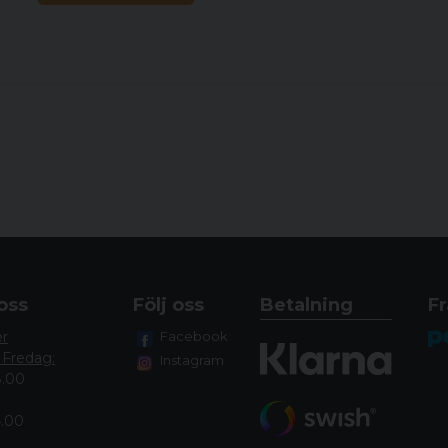
oss
Följ oss
Betalning
Fr
er
Facebook
 Fredag:
Instagram
8.00
4.00