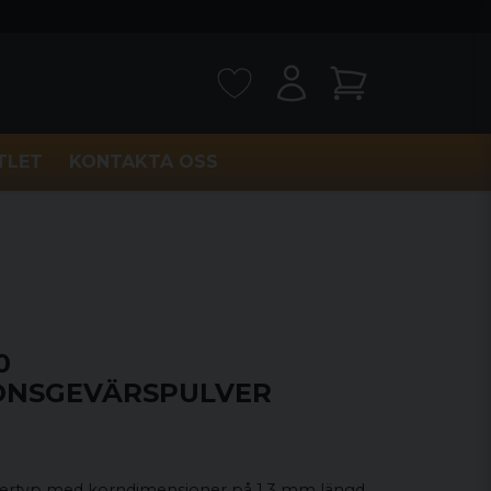
TLET
KONTAKTA OSS
0
ONSGEVÄRSPULVER
lvertyp med korndimensioner på 1,3 mm längd