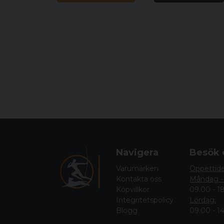
Navigera
Besök 
Varumärken
Öppettid
Kontakta oss
Måndag -
Köpvillkor
09.00 - 1
Integritetspolicy
Lördag:
Blogg
09.00 - 1