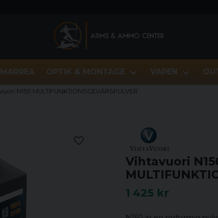
MARREA
OPTIK & MONTAGE
VAPEN
OU
avuori N150 MULTIFUNKTIONSGEVÄRSPULVER
Vihtavuori N15
MULTIFUNKTI
1 425 kr
N150 är en rörformig pu