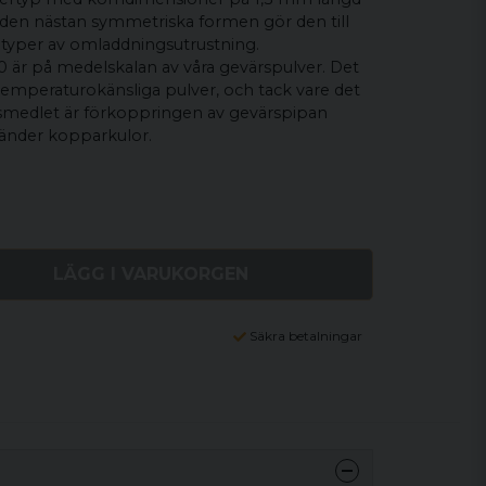
den nästan symmetriska formen gör den till
la typer av omladdningsutrustning.
 är på medelskalan av våra gevärspulver. Det
 temperaturokänsliga pulver, och tack vare det
ngsmedlet är förkoppringen av gevärspipan
änder kopparkulor.
LÄGG I VARUKORGEN
Säkra betalningar