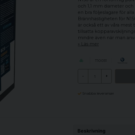
och 1,1 mm diameter och 
en bra följeslagare för al
Brännhastigheten för N150
är också ett av våra mest
tillsatta kopparavskiljni
mindre även när man anv
Läs mer
T10051
-
+
Snabba leveranser
Beskrivning