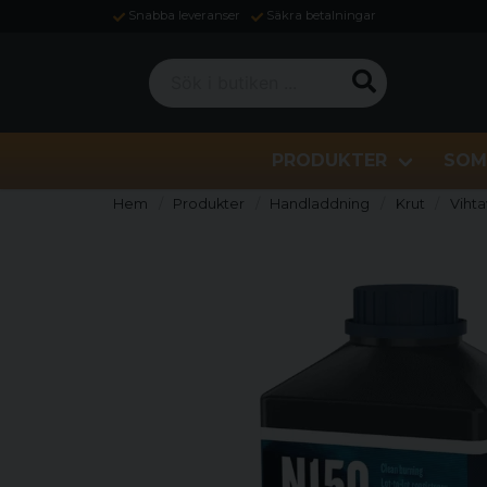
Snabba leveranser
Säkra betalningar
Sök i butiken ...
PRODUKTER
SOM
Hem
Produkter
Handladdning
Krut
Viht