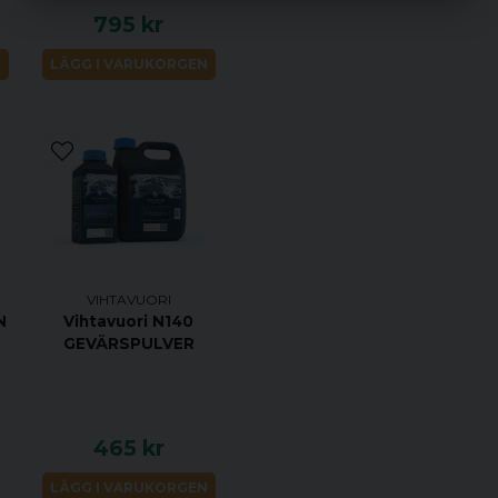
Vihtavuori N150 gevärspulve
795 kr
även i 8 lbs dunkar.
N
LÄGG I VARUKORGEN
Omladdningsdata finns ti
https://www.vihtavuori.c
VIHTAVUORI
N
Vihtavuori N140
GEVÄRSPULVER
465 kr
LÄGG I VARUKORGEN