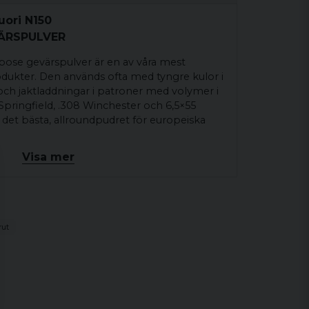
uori N150
ÄRSPULVER
pose gevärspulver är en av våra mest
ukter. Den används ofta med tyngre kulor i
ch jaktladdningar i patroner med volymer i
Springfield, .308 Winchester och 6,5×55
e det bästa, allroundpudret för europeiska
Visa mer
RÅN VÅRA PROFFS
g för .308 Win-patroner med Lapua Naturalis-
 och skjutnoggrannhet garanteras med nästan
aden.
rut
ar vi att prova laddningen på 2,75 g / 42,4
er ger N150 ett bra utbud av alternativ med
r kulor och skjutavstånd upp till 800 meter!