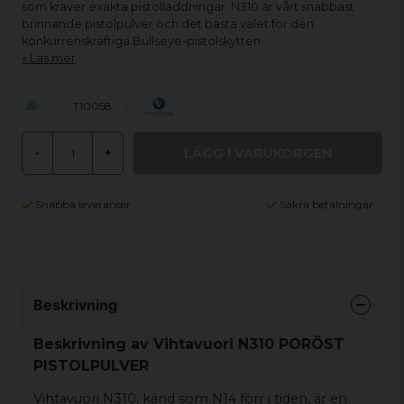
som kräver exakta pistolladdningar. N310 är vårt snabbast
brinnande pistolpulver och det bästa valet för den
konkurrenskraftiga Bullseye-pistolskytten.
Läs mer
T10058
LÄGG I VARUKORGEN
-
+
Snabba leveranser
Säkra betalningar
Beskrivning
Beskrivning av Vihtavuori N310 PORÖST
PISTOLPULVER
Vihtavuori N310, känd som N14 förr i tiden, är en