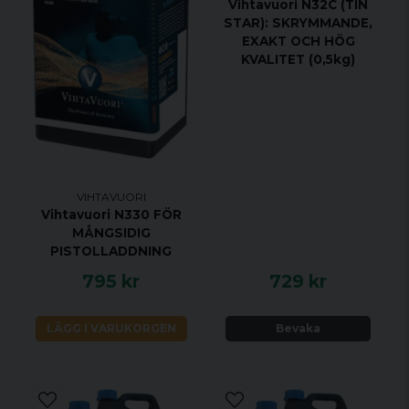
Vihtavuori N32C (TIN
STAR): SKRYMMANDE,
EXAKT OCH HÖG
KVALITET (0,5kg)
VIHTAVUORI
Vihtavuori N330 FÖR
MÅNGSIDIG
PISTOLLADDNING
795 kr
729 kr
LÄGG I VARUKORGEN
Bevaka