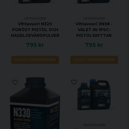
HANDLADDNINGSTIPS FRÅN VÅRA PROFFS
Prova Vihtavuori N310 pistolpulver med 185 gr
VIHTAVUORI
VIHTAVUORI
kulor. för .45 ACP-målbeladdningar.
Vihtavuori N320
Vihtavuori 3N38 -
PORÖST PISTOL OCH
VALET AV IPSC-
Omladdningsdata finns tillgänglig via denna
HAGELGEVÄRSPULVER
PISTOLSKYTTAR
länk:
795 kr
795 kr
https://www.vihtavuori.com/powder/n310-
handgun-powder/
LÄGG I VARUKORGEN
LÄGG I VARUKORGEN
VIHTAVUORI