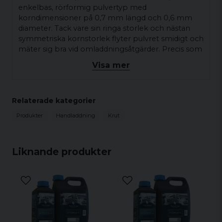
enkelbas, rörformig pulvertyp med
korndimensioner på 0,7 mm längd och 0,6 mm
diameter. Tack vare sin ringa storlek och nästan
symmetriska kornstorlek flyter pulvret smidigt och
mäter sig bra vid omladdningsåtgärder. Precis som
med våra andra pulver i N300-serien är N310 ett
Visa mer
poröst pulver, faktiskt en av våra mest porösa
pulvertyper. Porositet är en nyckelfaktor som
påverkar pulvers förbränningsegenskaper; ju mer
Relaterade kategorier
poröst pulvret är, desto snabbare uppnås
förbränningshastigheten.
Produkter
Handladdning
Krut
Vihtavuori N310 används ofta för lätta
målladdningar, i kombination med lätta kulor, men
den fungerar även med tyngre kulor. Som ett
Liknande produkter
mycket mångsidigt pulver är det lämpligt även för
att ladda hagelskott och används faktiskt av
tillverkare av hagelgevärsammunition i deras
premiumpatroner med lätta 24 grams
målbeladdningar. N310 används också av många
tillverkare av blank ammunition.