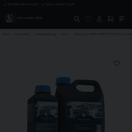
Snabba leveranser
Säkra betalningar
Hem
Produkter
Handladdning
Krut
Vihtavuori N310 PORÖST PISTOLPULVE