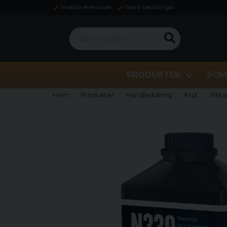
Snabba leveranser
Säkra betalningar
Sök i butiken ...
PRODUKTER
SOM
Hem
Produkter
Handladdning
Krut
Viht