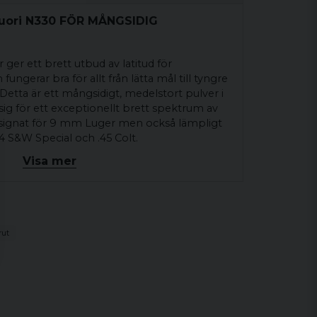
vuori N330 FÖR MÅNGSIDIG
er ett brett utbud av latitud för
ngerar bra för allt från lätta mål till tyngre
Detta är ett mångsidigt, medelstort pulver i
g för ett exceptionellt brett spektrum av
designat för 9 mm Luger men också lämpligt
44 S&W Special och .45 Colt.
Visa mer
RÅN VÅRA PROFFS
 och exakt laddning för din 9 mm Luger,
 123 gr kula.
5 kg behållare och 4 lbs behållare.
rut
llgänglig via denna länk:
com/powder/n330-handgun-powder/