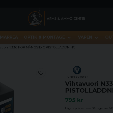
MARREA
OPTIK & MONTAGE
VAPEN
OU
avuori N330 FÖR MÅNGSIDIG PISTOLLADDNING
Vihtavuori N3
PISTOLLADDN
795 kr
Lägsta pris senaste 30 dagarna:
64