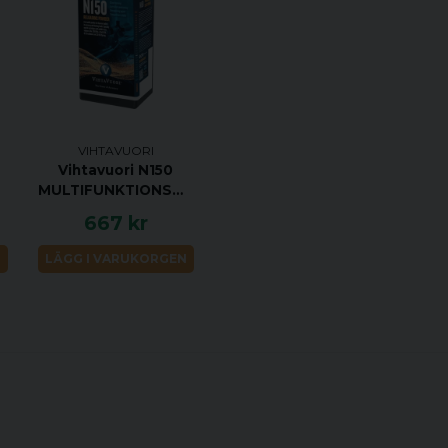
VIHTAVUORI
Vihtavuori N150
MULTIFUNKTIONSGEVÄRSPULVER
667 kr
N
LÄGG I VARUKORGEN