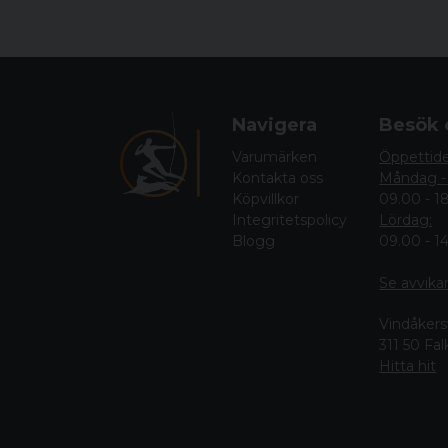
Navigera
Besök 
Varumärken
Öppettid
Kontakta oss
Måndag -
Köpvillkor
09.00 - 1
Integritetspolicy
Lördag:
Blogg
09.00 - 1
Se avvika
Vindåkers
311 50 Fa
Hitta hit