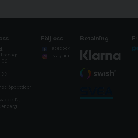
oss
Följ oss
Betalning
Fr
er
Facebook
 Fredag:
Instagram
8.00
4.00
nde öppettide
r
vägen 12,
lkenberg