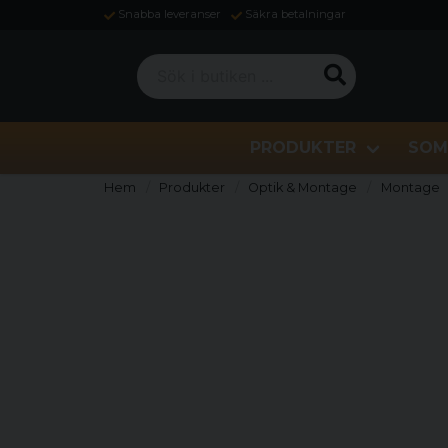
Snabba leveranser
Säkra betalningar
Sök i butiken ...
PRODUKTER
SOM
Hem
Produkter
Optik & Montage
Montage