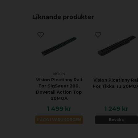
Liknande produkter
VISION
Vision Picatinny Rail
Vision Picatinny Rai
For SigSauer 200,
For Tikka T3 20MO
Dovetail Action Top
20MOA
1 499 kr
1 249 kr
LÄGG I VARUKORGEN
Bevaka