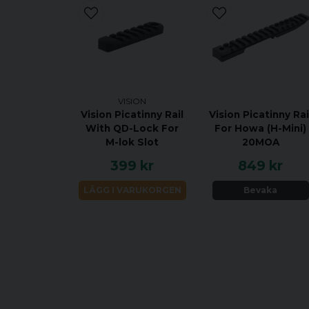
VISION
Vision Picatinny Rail
Vision Picatinny Rai
With QD-Lock For
For Howa (H-Mini)
M-lok Slot
20MOA
399 kr
849 kr
LÄGG I VARUKORGEN
Bevaka