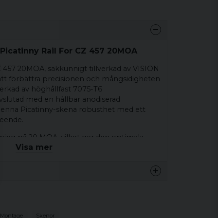
 Picatinny Rail For CZ 457 20MOA
CZ 457 20MOA, sakkunnigt tillverkad av VISION
 att förbättra precisionen och mångsidigheten
lverkad av höghållfast 7075-T6
vslutad med en hållbar anodiserad
enna Picatinny-skena robusthet med ett
seende.
ning på 20 MOA, vilket ger den optimala
Visa mer
ografering och exakta justeringar. Designad
 komfort i åtanke, den har inga vassa
r smidig hantering. Skenan följer MIL-STD 1913-
ställer kompatibilitet med ett brett utbud av
skaperna hos denna skena är dess förlängda
lingen, vilket ger extra
 Montage
Skenor