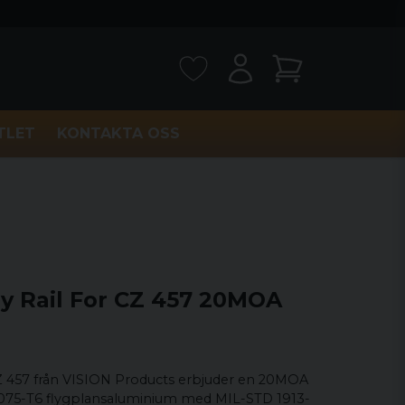
TLET
KONTAKTA OSS
ny Rail For CZ 457 20MOA
 CZ 457 från VISION Products erbjuder en 20MOA
rt 7075-T6 flygplansaluminium med MIL-STD 1913-