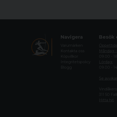
Navigera
Besök 
Varumärken
Öppettid
Kontakta oss
Måndag -
Köpvillkor
09.00 - 1
Integritetspolicy
Lördag:
Blogg
09.00 - 1
Se avvika
Vindåkers
311 50 Fa
Hitta hit