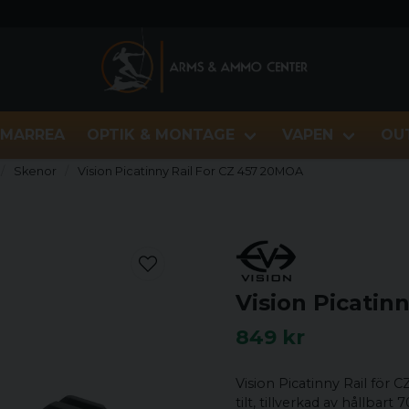
MARREA
OPTIK & MONTAGE
VAPEN
OU
Skenor
Vision Picatinny Rail For CZ 457 20MOA
Vision Picatin
849 kr
Vision Picatinny Rail för
tilt, tillverkad av hållba