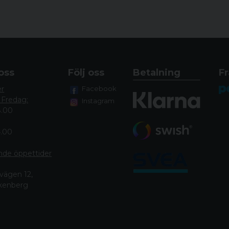
oss
Följ oss
Betalning
Fr
er
Facebook
 Fredag:
Instagram
8.00
4.00
nde öppettide
r
vägen 12,
lkenberg