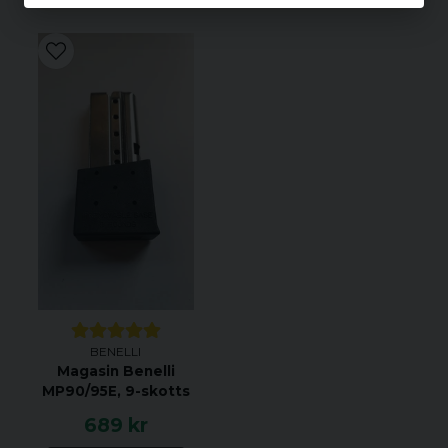
BENELLI
Magasin Benelli
MP90/95E, 9-skotts
689 kr