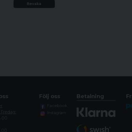
Bevaka
oss
Följ oss
Betalning
Fr
er
Facebook
 Fredag:
Instagram
8.00
4.00