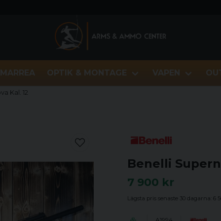
MARREA
OPTIK & MONTAGE
VAPEN
OU
a Kal. 12
Benelli Supern
7 900 kr
Lägsta pris senaste 30 dagarna:
6 5
A1994