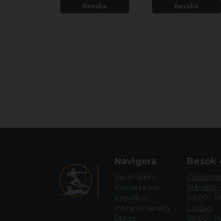
Bevaka
Bevaka
Navigera
Besök 
Varumärken
Öppettid
Kontakta oss
Måndag -
Köpvillkor
09.00 - 1
Integritetspolicy
Lördag:
Blogg
09.00 - 1