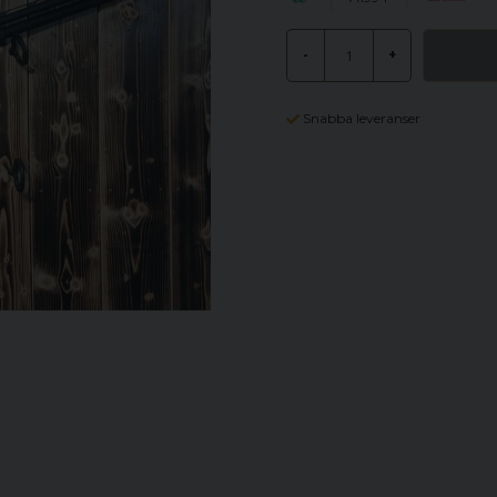
-
+
Snabba leveranser