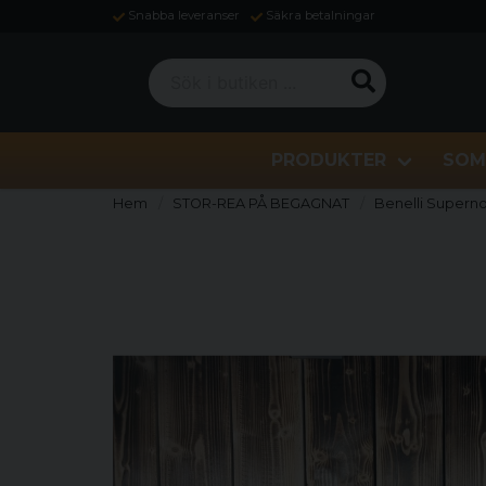
Snabba leveranser
Säkra betalningar
Sök i butiken ...
PRODUKTER
SOM
Hem
STOR-REA PÅ BEGAGNAT
Benelli Supernov