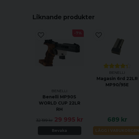
Liknande produkter
-7%
BENELLI
Magasin 6rd 22LR
MP90/95E
BENELLI
Benelli MP90S
WORLD CUP 22LR
RH
29 995 kr
689 kr
32 199 kr
Bevaka
LÄGG I VARUKORGE