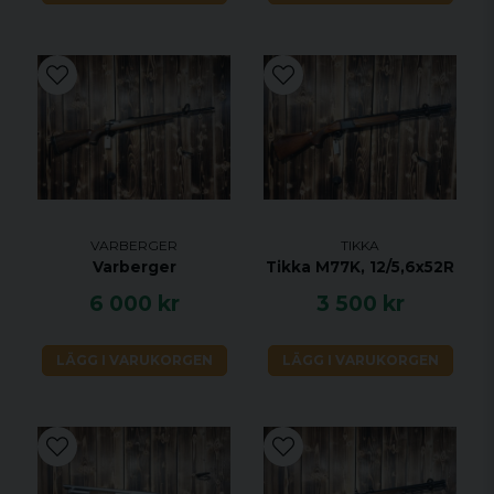
VARBERGER
TIKKA
Varberger
Tikka M77K, 12/5,6x52R
6 000 kr
3 500 kr
LÄGG I VARUKORGEN
LÄGG I VARUKORGEN