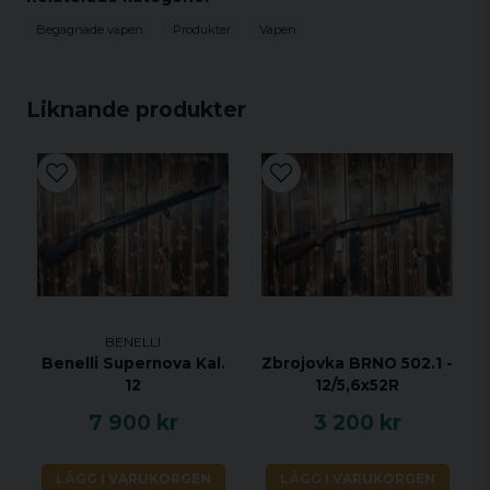
Begagnade vapen
Produkter
Vapen
Liknande produkter
BENELLI
Benelli Supernova Kal.
Zbrojovka BRNO 502.1 -
12
12/5,6x52R
7 900 kr
3 200 kr
LÄGG I VARUKORGEN
LÄGG I VARUKORGEN