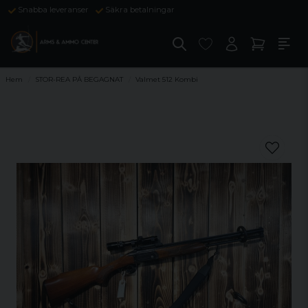
Snabba leveranser
Säkra betalningar
Hem
STOR-REA PÅ BEGAGNAT
Valmet 512 Kombi