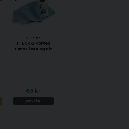
Vikt: 460 g
Levereras med:
Putsduk
Motljusskydd
VORTEX
Avtagbara linsskyd
FFLCK-2 Vortex
Lens Cleaning Kit
65 kr
N
Bevaka