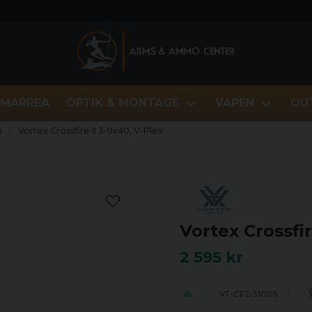
MARREA
OPTIK & MONTAGE
VAPEN
OU
n
Vortex Crossfire II 3-9x40, V-Plex
Vortex Crossfir
2 595 kr
VT-CF2-31005