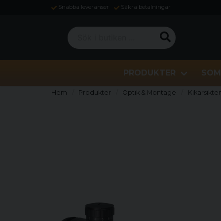
Snabba leveranser
Säkra betalningar
Sök i butiken ...
PRODUKTER
SOM
Hem
Produkter
Optik & Montage
Kikarsikte