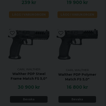
239 kr
19 900 kr
Presterar optimalt även i 25 meter
snabbpistolsmomentet
LÄGG I VARUKORGEN
LÄGG I VARUKORGEN
Tekniska egenskaper
Kaliber: .22 l.r.
Antal skott: 6 st
Kolv: Blue Angel höger S/M/L vänster M
Avtryck: Two-stage trigger, 1.000 g
Vikt: 1.040 g
CARL WALTHER
CARL WALTHER
Walther PDP Steel
Walther PDP Polymer
Frame Match FS 5,0"
Match FS 5,0"
30 900 kr
16 800 kr
Bevaka
Bevaka