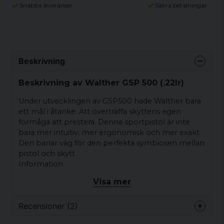
Snabba leveranser
Säkra betalningar
Beskrivning
Beskrivning av Walther GSP 500 (.22lr)
Under utvecklingen av GSP500 hade Walther bara
ett mål i åtanke: Att överträffa skyttens egen
förmåga att prestera. Denna sportpistol är inte
bara mer intuitiv, mer ergonomisk och mer exakt.
Den banar väg för den perfekta symbiosen mellan
pistol och skytt.
Information
Visa mer
Slide Control System för smidig och
kontrollerad hantering
Recensioner (2)
Avtryckarmekanism som är enkel att
montera bort