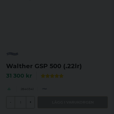
Walther GSP 500 (.22lr)
31 300 kr
2840341
LÄGG I VARUKORGEN
-
+