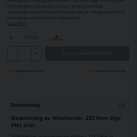
Winchester övningsammunition .223 Rem 55gr FMJ erbjuder
tillförlitlighet och god precision, lämplig för både
repetergevär och halvautomatiska gevär. Högkvalitativ och
konsekvent prestanda för alla skyttar.
Läs mer
2110232
LÄGG I VARUKORGEN
-
+
Snabba leveranser
Säkra betalningar
Beskrivning
Beskrivning av Winchester .223 Rem 55gr
FMJ 20st
Winchester övningsammunition i .223 Rem är