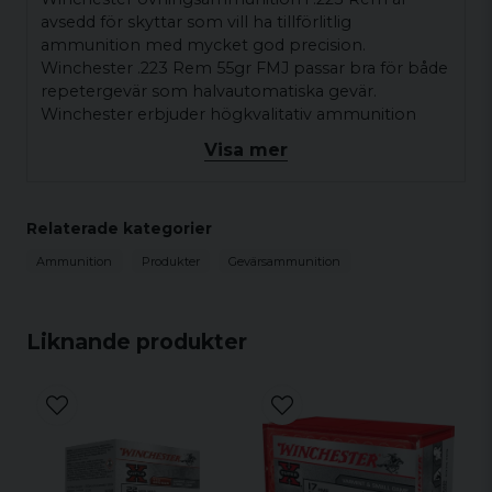
avsedd för skyttar som vill ha tillförlitlig
ammunition med mycket god precision.
Winchester .223 Rem 55gr FMJ passar bra för både
repetergevär som halvautomatiska gevär.
Winchester erbjuder högkvalitativ ammunition
med konsekvent prestanda som passar ett brett
Visa mer
spektrum av jägares och skyttars behov.
Kaliber: .223 Remington
Relaterade kategorier
Kula: Full Metal Jacket
Ammunition
Produkter
Gevärsammunition
Kulvikt: 55 gr / 3,6 g
Utgångshastighet: 3240 fps
Utgångsenergi: 1282 ft/lbs
Liknande produkter
Kuldiameter: .224
Bullet Ballistic Coefficient: .255
Hylsa: Omladdningsbar mässing
Tändhatt: Boxer
Antal per förpackning: 20 st