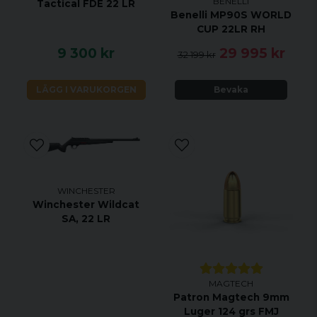
BENELLI
Tactical FDE 22 LR
Benelli MP90S WORLD
CUP 22LR RH
9 300 kr
29 995 kr
32 199 kr
LÄGG I VARUKORGEN
Bevaka
WINCHESTER
Winchester Wildcat
SA, 22 LR
MAGTECH
Patron Magtech 9mm
Luger 124 grs FMJ