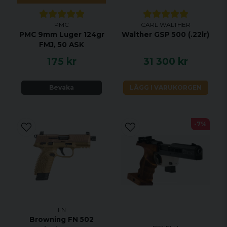
PMC
CARL WALTHER
PMC 9mm Luger 124gr
Walther GSP 500 (.22lr)
FMJ, 50 ASK
175 kr
31 300 kr
Bevaka
LÄGG I VARUKORGEN
-7%
FN
Browning FN 502