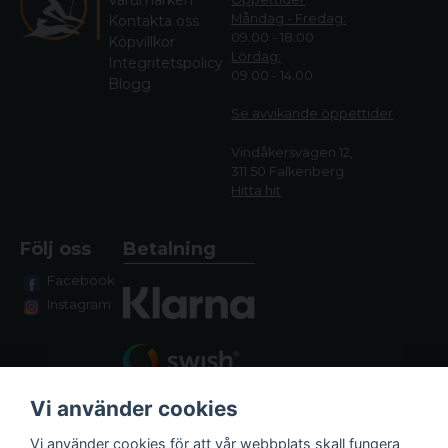
Varumärken
Måndag - Fredag:
Kontakta oss
09.00 - 18.00
Köpvillkor
Lördag:
Integritetspolicy
09.00 - 14.00
Blogg
Se avvikande öppettide
r
Vindåkersvägen 12,
311 50 Falkenberg
Hitta hit
Följ oss
Betalning
Facebook
Instagram
Vi använder cookies
Vi använder cookies för att vår webbplats skall fungera