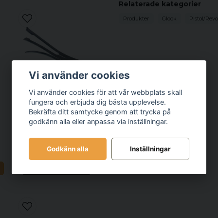
Relaterade kategorier
Produkter
Glock
Pistol/Revo
Vi använder cookies
Vi använder cookies för att vår webbplats skall
fungera och erbjuda dig bästa upplevelse.
BROWNELLS
Bekräfta ditt samtycke genom att trycka på
BROWNELLS Light
godkänn alla eller anpassa via inställningar.
Pull Sear Spring For
1911
Godkänn alla
Inställningar
199 kr
N
Bevaka