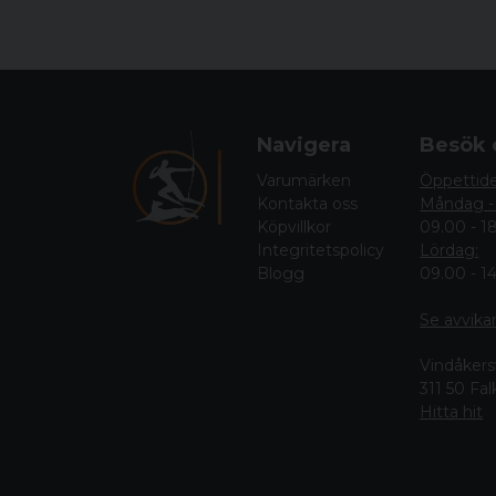
Navigera
Besök 
Varumärken
Öppettid
Kontakta oss
Måndag -
Köpvillkor
09.00 - 1
Integritetspolicy
Lördag:
Blogg
09.00 - 1
Se avvika
Vindåkers
311 50 Fa
Hitta hit