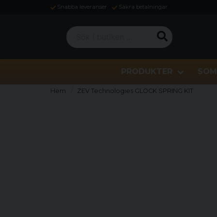
Snabba leveranser
Säkra betalningar
Sök i butiken ...
PRODUKTER
SOM
Hem
ZEV Technologies GLOCK SPRING KIT