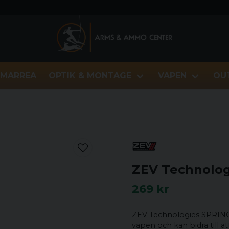
MARREA
OPTIK & MONTAGE
VAPEN
OU
ZEV Technolog
269 kr
ZEV Technologies SPRING 
vapen och kan bidra till a