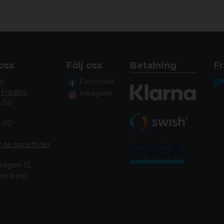
oss
Följ oss
Betalning
Fr
er
Facebook
 Fredag:
Instagram
8.00
4.00
nde öppettide
r
vägen 12,
lkenberg