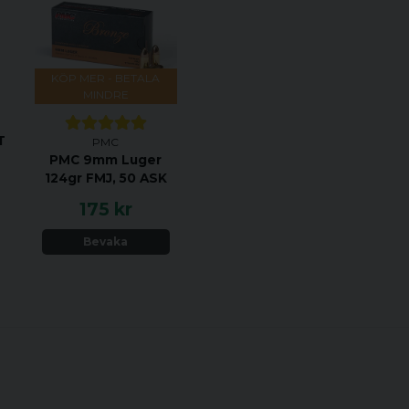
KÖP MER - BETALA
MINDRE
T
PMC
PMC 9mm Luger
124gr FMJ, 50 ASK
175 kr
Bevaka