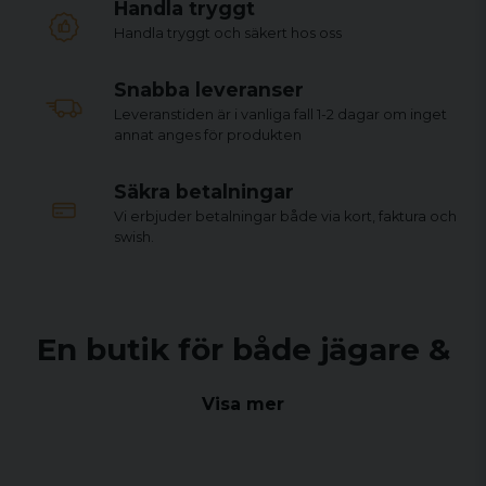
Handla tryggt
Handla tryggt och säkert hos oss
Snabba leveranser
Leveranstiden är i vanliga fall 1-2 dagar om inget
annat anges för produkten
Säkra betalningar
Vi erbjuder betalningar både via kort, faktura och
swish.
En butik för både jägare &
sportskyttar
Visa mer
Sedan sommaren 2021 drivs Arms & Ammo Center Sweden
AB i ny regi där vi erbjuder ett brett sortiment för jägare och
sportskyttar i både vår fysiska butik i Falkenberg och här på