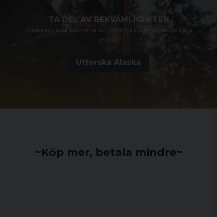
TA DEL AV BEKVÄMLIGHETEN
Alaska erbjuder bekväma och pålitliga kläder för skogen alla
äventyr
Utforska Alaska
~Köp mer, betala mindre~