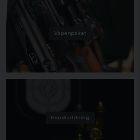
Vapenpaket
Handladdning