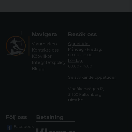
vår e-handel.
Oavsett ditt område finner du produkter från några av de
största tillverkarna i branschen hos oss. Så oavsett om du är
ute efter en jaktbutik eller en sportskyttebutik är vi det
självklara valet!
Navigera
Besök oss
Hos oss hittar du allt från kläder, till vapen och utrustning
Varumärken
Öppettider
anpassade för de olika områdena så det är bara att välja och
Måndag - Fredag:
Kontakta oss
vraka.
09.00 - 18.00
Köpvillkor
Lördag:
Integritetspolicy
Vi har gott om personal som erhåller gedigen erfarenhet
09.00 - 14.00
Blogg
inom både jakt och sportskytte och hjälper dig mer än gärna
att hitta rätt bland alla våra produkter - oavsett vad det är som
Se avvikande öppettide
r
gäller.
Vindåkersvägen 12,
311 50 Falkenberg
Hitta hit
Följ oss
Betalning
Facebook