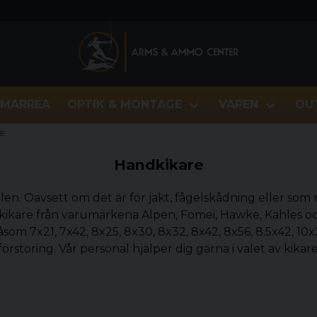
MARREA
OPTIK & MONTAGE
VAPEN
OU
e
Handkikare
fällen. Oavsett om det är för jakt, fågelskådning eller som 
jer kikare från varumärkena Alpen, Fomei, Hawke, Kahles oc
åsom 7x21, 7x42, 8x25, 8x30, 8x32, 8x42, 8x56, 8.5x42, 10x2
förstoring. Vår personal hjälper dig gärna i valet av kikare