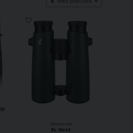
Mest populära
 ED
SWAROVSKI
EL 10x42