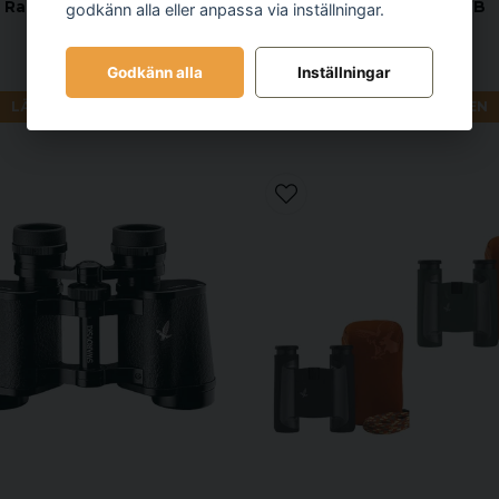
 Rainier 10x42 HD Binocular
NL PURE 8X32 WB
godkänn alla eller anpassa via inställningar.
with ED Glass
9 990 kr
28 900 kr
Godkänn alla
Inställningar
LÄGG I VARUKORGEN
LÄGG I VARUKORGEN