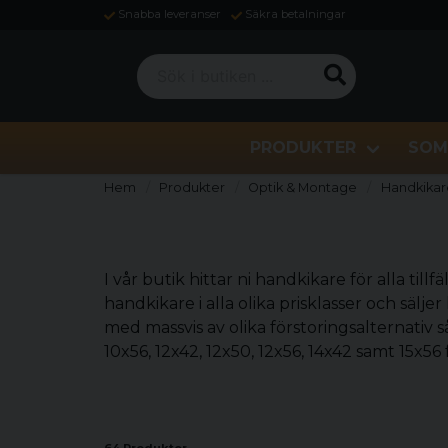
Snabba leveranser
Säkra betalningar
Sök i butiken ...
PRODUKTER
SOM
Hem
Produkter
Optik & Montage
Handkikar
I vår butik hittar ni handkikare för alla till
handkikare i alla olika prisklasser och säl
med massvis av olika förstoringsalternativ s
10x56, 12x42, 12x50, 12x56, 14x42 samt 15x56 