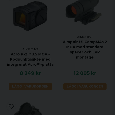
AIMPOINT
Aimpoint® CompM4s 2
MOA med standard
AIMPOINT
spacer och LRP
Acro P-2™ 3.5 MOA -
montage
Rödpunktssikte med
integrerat Acro™-platta
8 249 kr
12 095 kr
LÄGG I VARUKORGEN
LÄGG I VARUKORGEN