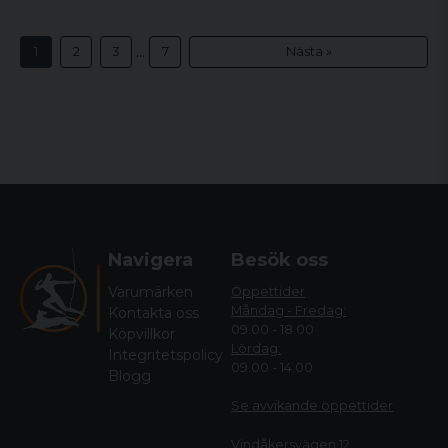
...
1
2
3
7
Nästa »
Navigera
Besök oss
Varumärken
Öppettider
Måndag - Fredag:
Kontakta oss
09.00 - 18.00
Köpvillkor
Lördag:
Integritetspolicy
09.00 - 14.00
Blogg
Se avvikande öppettide
r
Vindåkersvägen 12,