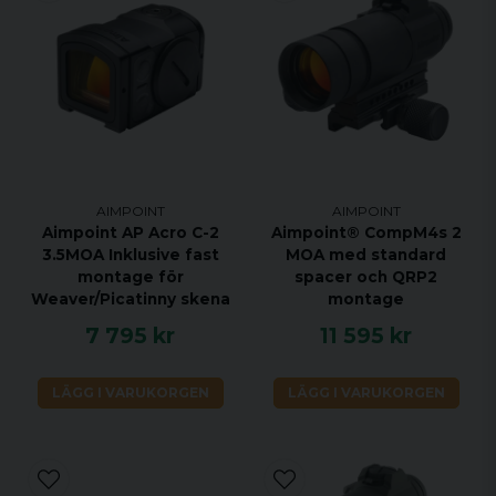
AIMPOINT
AIMPOINT
Aimpoint AP Acro C-2
Aimpoint® CompM4s 2
3.5MOA Inklusive fast
MOA med standard
montage för
spacer och QRP2
Weaver/Picatinny skena
montage
7 795 kr
11 595 kr
LÄGG I VARUKORGEN
LÄGG I VARUKORGEN