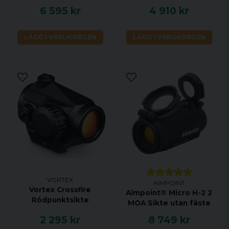
6 595 kr
4 910 kr
LÄGG I VARUKORGEN
LÄGG I VARUKORGEN
VORTEX
AIMPOINT
Vortex Crossfire
Aimpoint® Micro H-2 2
Rödpunktsikte
MOA Sikte utan fäste
2 295 kr
8 749 kr