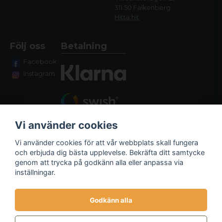
311 50 Falkenberg
Hitta hit
Följ oss
Betalning
Facebook
Instagram
Vi använder cookies
Vi använder cookies för att vår webbplats skall fungera
och erbjuda dig bästa upplevelse. Bekräfta ditt samtycke
genom att trycka på godkänn alla eller anpassa via
Fraktalternativ
inställningar.
Godkänn alla