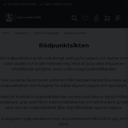
Snabba leveranser
Säkra betalningar
Hem
Produkter
Optik & Montage
Rödpunktsikten
Rödpunktsikten
Ett rödpunktsikte är ett ovärderligt verktyg för jägare och skyttar som
söker snabb och exakt målinriktning. Med sitt ljusa sikte erbjuds en
enastående synlighet, även under svaga ljusförhållanden.
Hos oss hittar du ett brett sortiment från flertalet kända tillverkare av
rödpunktsikten som fungerar för både dig som jägare och sportskytt.
Med ett kvalitativt rödpunktsikte kan du inte bara sikta in dig på målet
snabbare, utan även få en bättre träffsäkerhet och ett bredare synfält
tack vare att rödpunktsiktet låter dig hålla båda ögonen öppna.
Vi erbjuder rödpunktsikten med en punktstorlek från 2 MOA upp till 9
MOA.