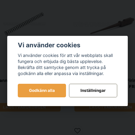
Vi använder cookies
Vi använder cookies för att vår webbplats skall
fungera och erbjuda dig bästa upplevelse.
Bekräfta ditt samtycke genom att trycka på
godkänn alla eller anpassa via inställningar.
EEMANN TECH
nn Tech Recoil Spring for
Eemann Tech Titanium Firi
TANFOGLIO
for TANFOGLIO LARGE F
Godkänn alla
Inställningar
109 kr
679 kr
LÄGG I VARUKORGEN
LÄGG I VARUKORGEN