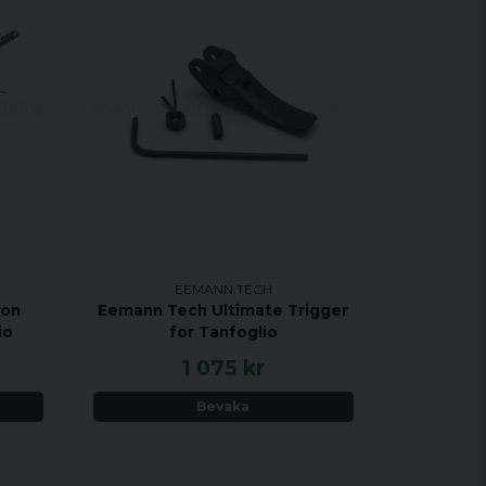
EEMANN TECH
ion
Eemann Tech Ultimate Trigger
io
for Tanfoglio
1 075 kr
Bevaka