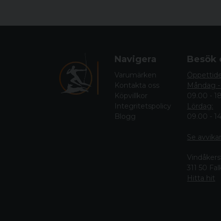
Navigera
Besök 
Varumärken
Öppettid
Kontakta oss
Måndag -
Köpvillkor
09.00 - 1
Integritetspolicy
Lördag:
Blogg
09.00 - 1
Se avvika
Vindåkers
311 50 Fa
Hitta hit