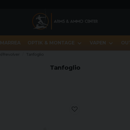
MARREA
OPTIK & MONTAGE
VAPEN
OU
ol/Revolver
Tanfoglio
Tanfoglio