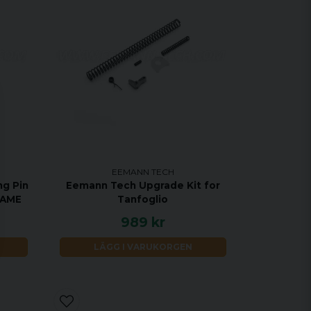
EEMANN TECH
ng Pin
Eemann Tech Upgrade Kit for
RAME
Tanfoglio
989 kr
LÄGG I VARUKORGEN