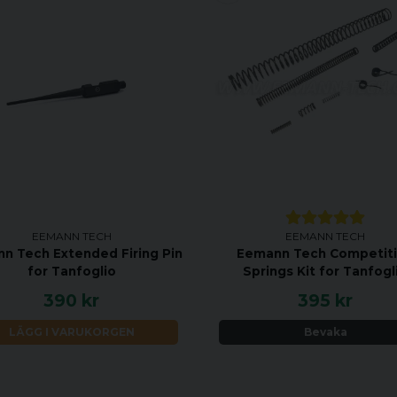
EEMANN TECH
EEMANN TECH
n Tech Extended Firing Pin
Eemann Tech Competit
for Tanfoglio
Springs Kit for Tanfogl
390 kr
395 kr
LÄGG I VARUKORGEN
Bevaka