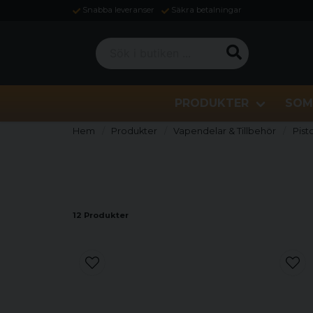
Snabba leveranser
Säkra betalningar
Sök i butiken ...
PRODUKTER
SOM
Hem
Produkter
Vapendelar & Tillbehör
Pist
12 Produkter