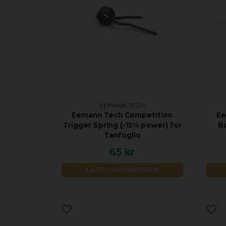
EEMANN TECH
Eemann Tech Competition
Ee
Trigger Spring (-15% power) for
Bu
Tanfoglio
65 kr
LÄGG I VARUKORGEN