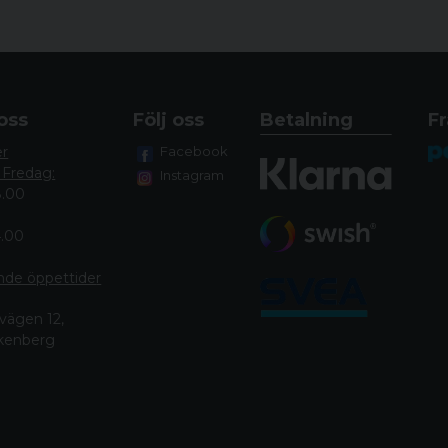
oss
Följ oss
Betalning
Fr
er
Facebook
 Fredag:
Instagram
8.00
4.00
nde öppettide
r
vägen 12,
lkenberg