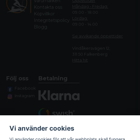
Varumärken
Öppettider
Måndag - Fredag:
Kontakta oss
09.00 - 18.00
Köpvillkor
Lördag:
Integritetspolicy
09.00 - 14.00
Blogg
Se avvikande öppettide
r
Vindåkersvägen 12,
311 50 Falkenberg
Hitta hit
Följ oss
Betalning
Facebook
Instagram
Vi använder cookies
Vi använder cookies för att vår webbplats skall fungera