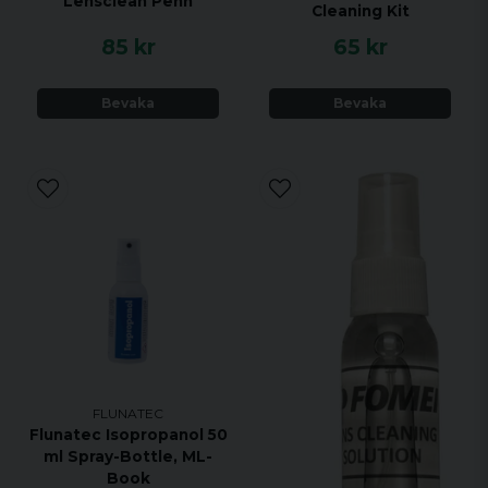
Lensclean Penn
Cleaning Kit
85 kr
65 kr
Bevaka
Bevaka
FLUNATEC
Flunatec Isopropanol 50
ml Spray-Bottle, ML-
Book